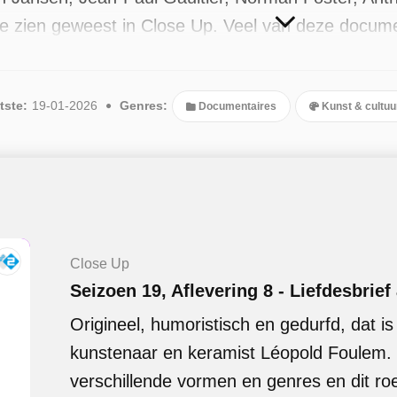
te zien geweest in Close Up. Veel van deze docum
ms De Droom Van Een Architect en The Artist Is P
zijn 35 afleveringen uitgezonden, de meest recente 
tste:
19-01-2026
Genres:
Documentaires
Kunst & cultuu
Close Up
Seizoen 19, Aflevering 8 - Liefdesbrie
Origineel, humoristisch en gedurfd, dat is
kunstenaar en keramist Léopold Foulem. 
verschillende vormen en genres en dit roe