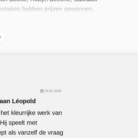
entaires hebben prijzen gewonnen,
resent. Sinds 2025 is het programma
in januari 2026.
r
19-01-2026
f aan Léopold
 het kleurrijke werk van
Hij speelt met
pt als vanzelf de vraag