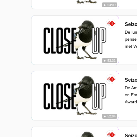
54:09
Seizo
De lum
pensee
met We
53:31
Seizo
De Ame
en Em
Award.
52:04
Seizo