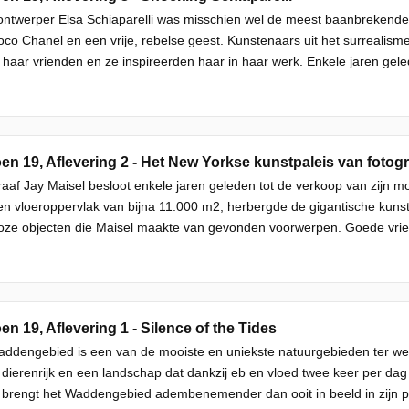
ntwerper Elsa Schiaparelli was misschien wel de meest baanbrekende 
co Chanel en een vrije, rebelse geest. Kunstenaars uit het surrealis
haar vrienden en ze inspireerden haar in haar werk. Enkele jaren geled
en 19, Aflevering 2 - Het New Yorkse kunstpaleis van fotogr
aaf Jay Maisel besloot enkele jaren geleden tot de verkoop van zijn 
n vloeroppervlak van bijna 11.000 m2, herbergde de gigantische kunstv
lloze objecten die Maisel maakte van gevonden voorwerpen. Goede vrie
en 19, Aflevering 1 - Silence of the Tides
addengebied is een van de mooiste en uniekste natuurgebieden ter we
 dierenrijk en een landschap dat dankzij eb en vloed twee keer per da
brengt het Waddengebied adembenemender dan ooit in beeld in zijn pr