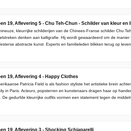
en 19, Aflevering 5 - Chu Teh-Chun - Schilder van kleur en l
ineuze, kleurrijke schilderijen van de Chinees-Franse schilder Chu 
lstreken denken aan kalligrafie. Hij wordt gewaardeerd om de manier w
sterse abstracte kunst. Experts en familieleden blikken terug op leven
en 19, Aflevering 4 - Happy Clothes
rikaanse Patricia Field is als fashion styliste het artistieke brein acht
ily in Paris. Acteurs, popsterren en kunstenaars dragen haar op han
 De gedurfde kleurrijke outfits vormen een statement tegen de middel
en 19, Aflevering 3 - Shocking Schiaparelli