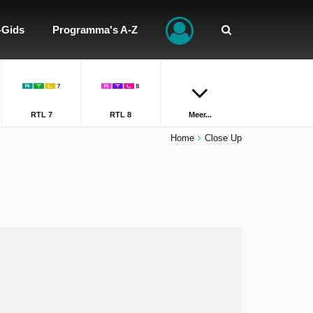
-Gids
Programma's A-Z
RTL 7
RTL 8
Meer...
Home
Close Up