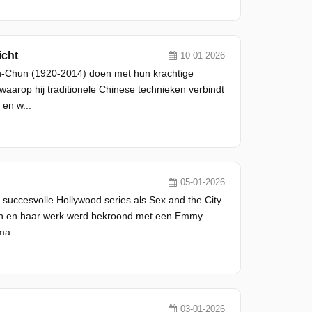
icht
10-01-2026
Teh-Chun (1920-2014) doen met hun krachtige
aarop hij traditionele Chinese technieken verbindt
 en w...
05-01-2026
er succesvolle Hollywood series als Sex and the City
den en haar werk werd bekroond met een Emmy
ma...
03-01-2026