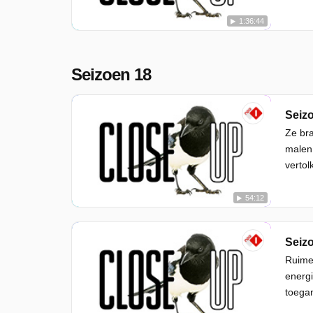
1:36:44
Seizoen 18
Seizo
Ze bra
malen 
vertol
54:12
Seizo
Ruime 
energi
toegan