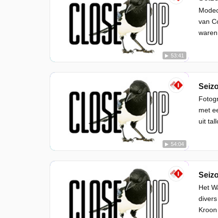
Modeo
van Co
waren 
53:41
Seizo
Fotogr
met ee
uit ta
54:04
Seizo
Het W
divers
Kroon 