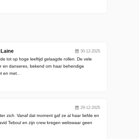
cLaine
30-12-2025
e tot op hoge leeftijd gelaagde rollen. De vele
ter en danseres, bekend om haar behendige
t en met...
29-12-2025
ter zich. Vanaf dat moment gaf ze al haar liefde en
avid Teboul en zijn crew kregen weliswaar geen