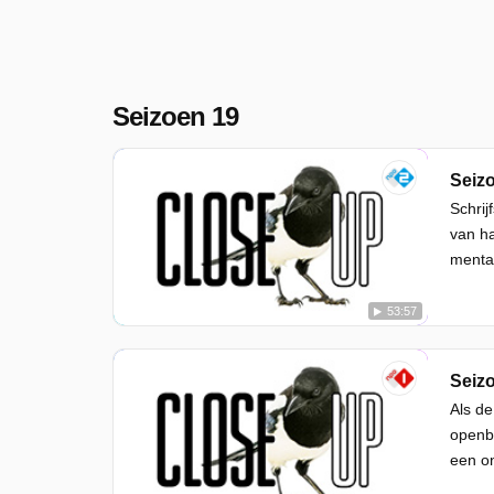
Seizoen 19
Seizo
Schrij
van ha
mental
53:57
Seizo
Als de
openba
een on