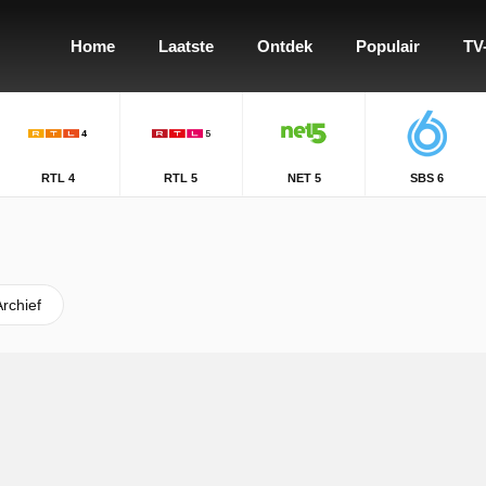
Home
Laatste
Ontdek
Populair
TV
RTL 4
RTL 5
NET 5
SBS 6
Archief