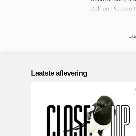
Dalí en Picasso 
waaronder de fil
beschikbaar. Er 
Laa
Laatste aflevering