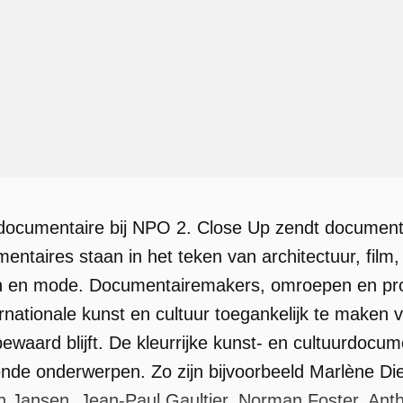
documentaire bij NPO 2. Close Up zendt documenta
entaires staan in het teken van architectuur, film
ign en mode. Documentairemakers, omroepen en p
rnationale kunst en cultuur toegankelijk te maken 
bewaard blijft. De kleurrijke kunst- en cultuurdoc
nde onderwerpen. Zo zijn bijvoorbeeld Marlène Di
n Jansen, Jean-Paul Gaultier, Norman Foster, An