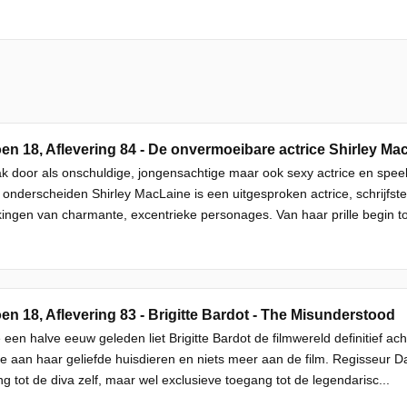
en 18, Aflevering 84 - De onvermoeibare actrice Shirley Ma
k door als onschuldige, jongensachtige maar ook sexy actrice en speeld
onderscheiden Shirley MacLaine is een uitgesproken actrice, schrijfs
kingen van charmante, excentrieke personages. Van haar prille begin to
en 18, Aflevering 83 - Brigitte Bardot - The Misunderstood
een halve eeuw geleden liet Brigitte Bardot de filmwereld definitief ach
e aan haar geliefde huisdieren en niets meer aan de film. Regisseur D
g tot de diva zelf, maar wel exclusieve toegang tot de legendarisc...