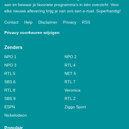
aan en bewaar je favoriete programma's in één overzicht. Voor
elke nieuwe aflevering krijg je van ons een e-mail. Superhandig!
Contact
Help
Disclaimer
Privacy
RSS
Privacy voorkeuren wijzigen
Zenders
NPO 1
NPO 2
NPO 3
RTL 4
RTL 5
NET 5
SBS 6
RTL 7
RTL 8
Veronica
SBS 9
RTL Z
ESPN
Ziggo Sport
Nickelodeon
Populair