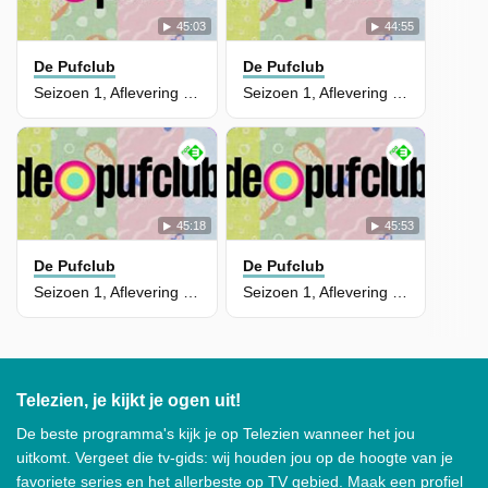
45:03
44:55
De Pufclub
De Pufclub
Seizoen 1, Aflevering 4 - Wat een bevallingen
Seizoen 1, Aflevering 3 - Van pufcursus naar praktijk
45:18
45:53
De Pufclub
De Pufclub
Seizoen 1, Aflevering 2 - De vliezen breken
Seizoen 1, Aflevering 1 - Van cacaoceremonie tot weeënsimulator
Telezien, je kijkt je ogen uit!
De beste programma's kijk je op Telezien wanneer het jou
uitkomt. Vergeet die tv-gids: wij houden jou op de hoogte van je
favoriete series en het allerbeste op TV gebied. Maak een profiel