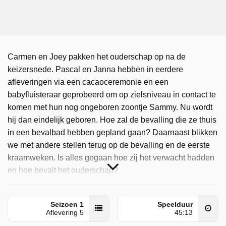
Carmen en Joey pakken het ouderschap op na de
keizersnede. Pascal en Janna hebben in eerdere
afleveringen via een cacaoceremonie en een
babyfluisteraar geprobeerd om op zielsniveau in contact te
komen met hun nog ongeboren zoontje Sammy. Nu wordt
hij dan eindelijk geboren. Hoe zal de bevalling die ze thuis
in een bevalbad hebben gepland gaan? Daarnaast blikken
we met andere stellen terug op de bevalling en de eerste
kraamweken. Is alles gegaan hoe zij het verwacht hadden
en hoe bevalt het ouderschap?
De Pufclub is door NPO 1 uitgezonden op maandag 22
juni 2026 om 21:40 uur.
Seizoen 1
Speelduur
Aflevering 5
45:13