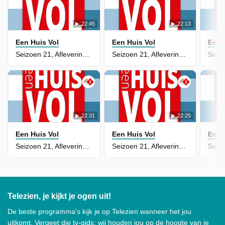
22:45
22:13
Een Huis Vol
Een Huis Vol
Een 
Seizoen 21, Aflevering 20 - Verrassing!
Seizoen 21, Aflevering 19 - Met elkaar
22:31
22:25
Een Huis Vol
Een Huis Vol
Een 
Seizoen 21, Aflevering 18 - Uit en aanpakken
Seizoen 21, Aflevering 17 - Iedereen in beweging
Telezien, je kijkt je ogen uit!
De beste programma's kijk je op Telezien wanneer het jou
uitkomt. Vergeet die tv-gids: wij houden jou op de hoogte van je