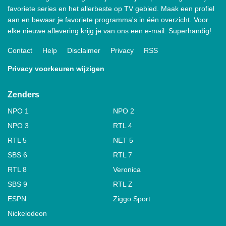
favoriete series en het allerbeste op TV gebied. Maak een profiel
aan en bewaar je favoriete programma's in één overzicht. Voor
elke nieuwe aflevering krijg je van ons een e-mail. Superhandig!
Contact
Help
Disclaimer
Privacy
RSS
Privacy voorkeuren wijzigen
Zenders
NPO 1
NPO 2
NPO 3
RTL 4
RTL 5
NET 5
SBS 6
RTL 7
RTL 8
Veronica
SBS 9
RTL Z
ESPN
Ziggo Sport
Nickelodeon