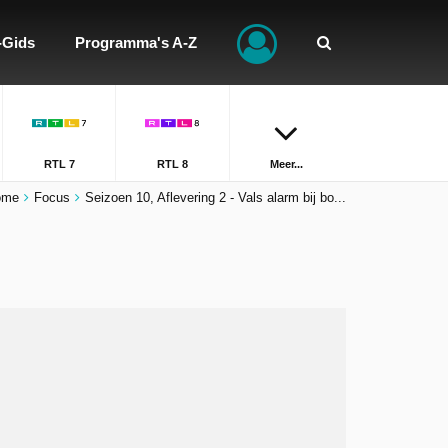
-Gids
Programma's A-Z
RTL 7
RTL 8
Meer...
ome
Focus
Seizoen 10, Aflevering 2 - Vals alarm bij bo...