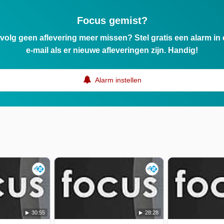
Focus gemist?
ervolg geen aflevering meer missen? Stel gratis een alarm i
e-mail als er nieuwe afleveringen zijn. Handig!
Alarm instellen
30:55
28:28