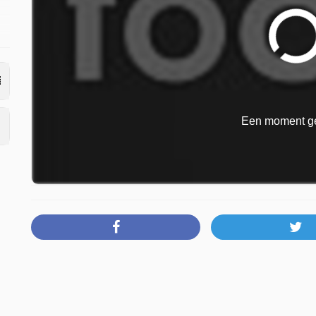
ch
Een moment ge
s.