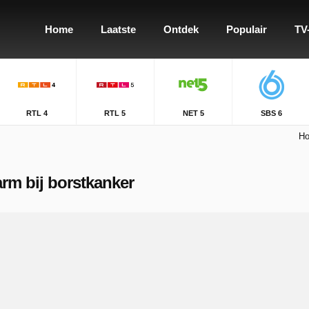
Home
Laatste
Ontdek
Populair
TV
RTL 4
RTL 5
NET 5
SBS 6
H
larm bij borstkanker