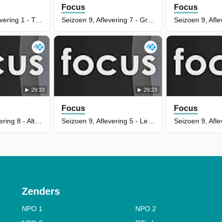
Focus
Focus
Seizoen 10, Aflevering 1 - Trauma in het vrouwenbrein
Seizoen 9, Aflevering 7 - Groene pesticiden
29:33
29:23
Focus
Focus
Seizoen 9, Aflevering 8 - Altijd moe
Seizoen 9, Aflevering 5 - Leesvrees
Zenders
NPO 1
NPO 2