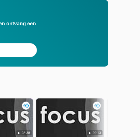
n en ontvang een
28:38
29:13