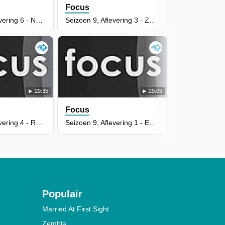
Focus
Focus
Seizoen 9, Aflevering 6 - Nederland droogt uit
Seizoen 9, Aflevering 3 - Zeehonden in zwaar weer
29:35
29:05
Focus
Seizoen 9, Aflevering 4 - Robotbenen
Seizoen 9, Aflevering 1 - Eendagshaantjes
Populair
Married At First Sight
Zembla