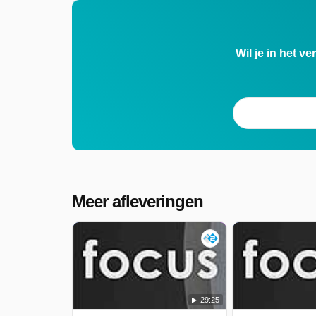
Wil je in het v
Meer afleveringen
29:25