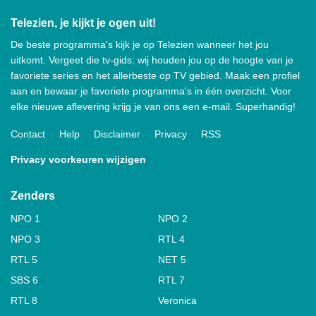
Telezien, je kijkt je ogen uit!
De beste programma's kijk je op Telezien wanneer het jou
uitkomt. Vergeet die tv-gids: wij houden jou op de hoogte van je
favoriete series en het allerbeste op TV gebied. Maak een profiel
aan en bewaar je favoriete programma's in één overzicht. Voor
elke nieuwe aflevering krijg je van ons een e-mail. Superhandig!
Contact
Help
Disclaimer
Privacy
RSS
Privacy voorkeuren wijzigen
Zenders
NPO 1
NPO 2
NPO 3
RTL 4
RTL 5
NET 5
SBS 6
RTL 7
RTL 8
Veronica