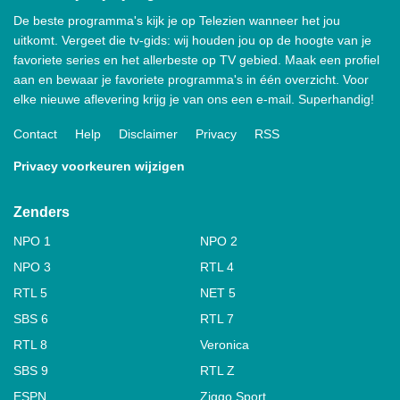
De beste programma's kijk je op Telezien wanneer het jou
uitkomt. Vergeet die tv-gids: wij houden jou op de hoogte van je
favoriete series en het allerbeste op TV gebied. Maak een profiel
aan en bewaar je favoriete programma's in één overzicht. Voor
elke nieuwe aflevering krijg je van ons een e-mail. Superhandig!
Contact
Help
Disclaimer
Privacy
RSS
Privacy voorkeuren wijzigen
Zenders
NPO 1
NPO 2
NPO 3
RTL 4
RTL 5
NET 5
SBS 6
RTL 7
RTL 8
Veronica
SBS 9
RTL Z
ESPN
Ziggo Sport