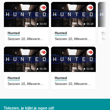
50:43
55:18
Hunted
Hunted
Hunt
Seizoen 10, Aflevering 7
Seizoen 10, Aflevering 6
55:39
52:09
Hunted
Hunted
Seizoen 10, Aflevering 5
Seizoen 10, Aflevering 4
Telezien, je kijkt je ogen uit!