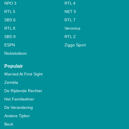
NPO 3
RTL 4
RTL 5
NET 5
SBS 6
RTL 7
RTL 8
Veronica
SBS 9
RTL Z
ESPN
Ziggo Sport
Nickelodeon
Populair
Married At First Sight
Zembla
De Rijdende Rechter
Het Familiediner
De Verandering
Andere Tijden
Beck