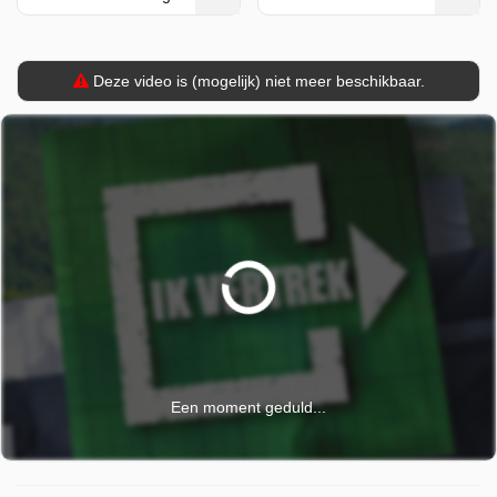
Ik Vertrek is door NPO 1 uitgezonden op donderdag 11
december 2025 om 21:30 uur.
Deze video is (mogelijk) niet meer beschikbaar.
Een moment geduld...