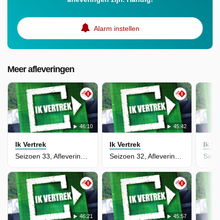
Alarm instellen
Meer afleveringen
46:10
45:42
Ik Vertrek
Ik Vertrek
Ik Ve
Seizoen 33, Aflevering 6 - Theo en Jolanda - Gambia
Seizoen 32, Aflevering 7 - Nino en Lola - Spanje
46:21
45:57