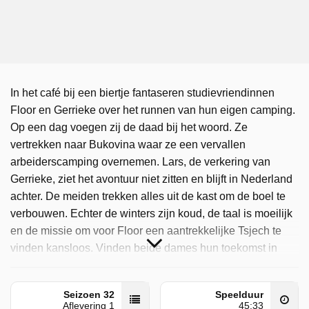
In het café bij een biertje fantaseren studievriendinnen
Floor en Gerrieke over het runnen van hun eigen camping.
Op een dag voegen zij de daad bij het woord. Ze
vertrekken naar Bukovina waar ze een vervallen
arbeiderscamping overnemen. Lars, de verkering van
Gerrieke, ziet het avontuur niet zitten en blijft in Nederland
achter. De meiden trekken alles uit de kast om de boel te
verbouwen. Echter de winters zijn koud, de taal is moeilijk
en de missie om voor Floor een aantrekkelijke Tsjech te
vinden kansloos. Vinden beide dames hun toekomst in
Tsjechië of wordt het slechts één leuk seizoen campinkje
spelen?
Seizoen 32
Speelduur
Aflevering 1
45:33