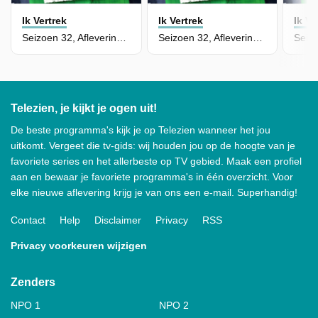
Ik Vertrek
Ik Vertrek
Ik Ve
Seizoen 32, Aflevering 6 - Matthijs en Valeska - Suriname
Seizoen 32, Aflevering 5 - Bram en Claudia - Griekenland
Telezien, je kijkt je ogen uit!
De beste programma's kijk je op Telezien wanneer het jou
uitkomt. Vergeet die tv-gids: wij houden jou op de hoogte van je
favoriete series en het allerbeste op TV gebied. Maak een profiel
aan en bewaar je favoriete programma's in één overzicht. Voor
elke nieuwe aflevering krijg je van ons een e-mail. Superhandig!
Contact
Help
Disclaimer
Privacy
RSS
Privacy voorkeuren wijzigen
Zenders
NPO 1
NPO 2