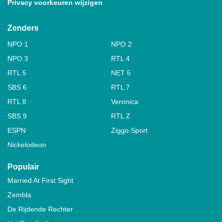
Privacy voorkeuren wijzigen
Zenders
NPO 1
NPO 2
NPO 3
RTL 4
RTL 5
NET 5
SBS 6
RTL 7
RTL 8
Veronica
SBS 9
RTL Z
ESPN
Ziggo Sport
Nickelodeon
Populair
Married At First Sight
Zembla
De Rijdende Rechter