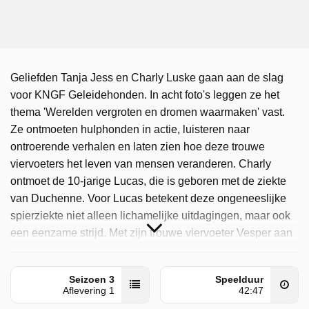
Geliefden Tanja Jess en Charly Luske gaan aan de slag
voor KNGF Geleidehonden. In acht foto's leggen ze het
thema 'Werelden vergroten en dromen waarmaken' vast.
Ze ontmoeten hulphonden in actie, luisteren naar
ontroerende verhalen en laten zien hoe deze trouwe
viervoeters het leven van mensen veranderen. Charly
ontmoet de 10-jarige Lucas, die is geboren met de ziekte
van Duchenne. Voor Lucas betekent deze ongeneeslijke
spierziekte niet alleen lichamelijke uitdagingen, maar ook
een eenzame strijd. Met zijn trouwe viervoeter Vesper aan
zijn zijde heeft Lucas nu niet alleen een helper, maar ook
een vriend voor het leven. Charly brengt ook een bezoek
Seizoen 3
Speelduur
aan Aukje, die samen met haar gezin jarenlang een warm
Aflevering 1
42:47
thuis bood aan puppy's, als pleeggezin voor KNGF. Met