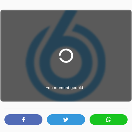
maar liefst 26 honden grootgebracht, had Aukje nooit
kunnen bedenken dat ze zelf ooit een hulphond nodig zou
hebben. Maar het leven neemt een onverwachte wending...
In The Picture is door SBS 6 uitgezonden op maandag 9
februari 2026 om 20:35 uur.
Een moment geduld...