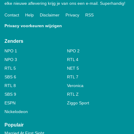
elke nieuwe aflevering krijg je van ons een e-mail. Superhandig!
Contact
Help
Disclaimer
Privacy
RSS
Privacy voorkeuren wijzigen
Zenders
NPO 1
NPO 2
NPO 3
RTL 4
RTL 5
NET 5
SBS 6
RTL 7
RTL 8
Veronica
SBS 9
RTL Z
ESPN
Ziggo Sport
Nickelodeon
Populair
Married At First Sight