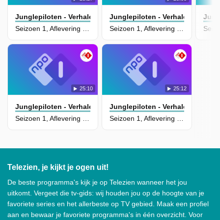
Junglepiloten - Verhalen Van Hoop
Junglepiloten - Verhalen Van Ho
Jung
Seizoen 1, Aflevering 6 - Grote hoogte
Seizoen 1, Aflevering 5 - Zachte landing
25:10
25:12
Junglepiloten - Verhalen Van Hoop
Junglepiloten - Verhalen Van Ho
Seizoen 1, Aflevering 4 - Mayday, mayday, mayday
Seizoen 1, Aflevering 3 - Tegenwind en turbulentie
Telezien, je kijkt je ogen uit!
De beste programma's kijk je op Telezien wanneer het jou
uitkomt. Vergeet die tv-gids: wij houden jou op de hoogte van je
favoriete series en het allerbeste op TV gebied. Maak een profiel
aan en bewaar je favoriete programma's in één overzicht. Voor