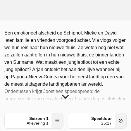
Een emotioneel afscheid op Schiphol. Mieke en David
laten familie en vrienden voorgoed achter. Via vlogs volgen
we hun reis naar hun nieuwe thuis. Ze weten nog niet wat
ze zullen aantreffen in hun nieuwe thuis, de binnenlanden
van Suriname. Wat maakt een junglepiloot tot een echte
junglepiloot? Arjan ontdekt het aan den lijve wanneer hij
op Papoea-Nieuw-Guinea voor het eerst landt op een van
de meest uitdagende landingsbanen ter wereld.
Ondertussen krijgt Joost een spoedoproep: de
burgemeester van een afgelegen Tsjaads dorp is plotseling
ernstig ziek geworden. In een race tegen de klok bereidt
Joost zich voor op een medische evacuatie.
Seizoen 1
Speelduur
Aflevering 1
25:27
Junglepiloten - Verhalen Van Hoop is door NPO 2