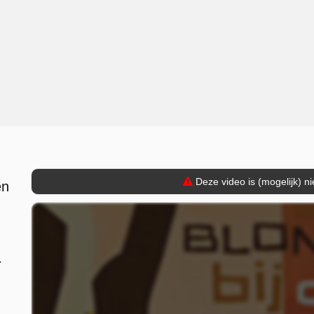
Deze video is (mogelijk) n
en
.
r