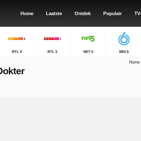
Home
Laatste
Ontdek
Populair
TV
RTL 4
RTL 5
NET 5
SBS 6
Home
Dokter