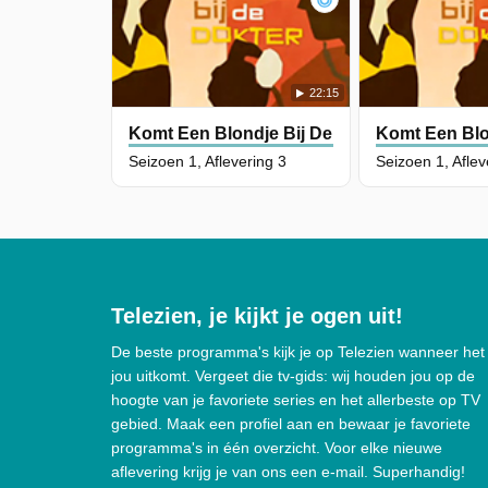
22:15
Komt Een Blondje Bij De Dokter
Komt Een Blo
Seizoen 1, Aflevering 3
Seizoen 1, Aflev
Telezien, je kijkt je ogen uit!
De beste programma's kijk je op Telezien wanneer het
jou uitkomt. Vergeet die tv-gids: wij houden jou op de
hoogte van je favoriete series en het allerbeste op TV
gebied. Maak een profiel aan en bewaar je favoriete
programma's in één overzicht. Voor elke nieuwe
aflevering krijg je van ons een e-mail. Superhandig!