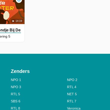
14:19
ndje Bij De Dokter
ering 5
Zenders
NPO 1
NPO 2
NPO 3
RTL 4
RTL 5
NET 5
SBS 6
RTL 7
RTL 8
Veronica