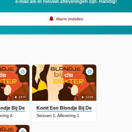
e-mail als er nieuwe afleveringen zijn. Handig!
Alarm instellen
14:47
13:56
ndje Bij De Dokter
Komt Een Blondje Bij De Dokter
ering 4
Seizoen 1, Aflevering 1