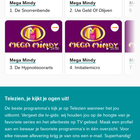
Mega Mindy
Mega Mindy
Mega
1. De Snorrenbende
2. Uw Geld Of Olijven
5. W
24:00
25:00
Mega Mindy
Mega Mindy
Mega
3. De Hypnotisoorarts
4. Imitatiemicro
7. D
Telezien, je kijkt je ogen uit!
De beste programma's kijk je op Telezien wanneer het jou
uitkomt. Vergeet die tv-gids: wij houden jou op de hoogte van je
favoriete series en het allerbeste op TV gebied. Maak een profiel
aan en bewaar je favoriete programma's in één overzicht. Voor
elke nieuwe aflevering krijg je van ons een e-mail. Superhandig!