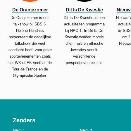
De Oranjezomer
Dit Is De Kwestie
Nieuw
De Oranjezomer is een
Dit Is De Kwestie is een
Nieuws 
talkshow bij SBS 6.
actualiteiten programma
actuali
Hélène Hendriks
bij NPO 1. In Dit Is De
bij SBS
presenteert de dagelijkse
Kwestie worden morele
om 1
talkshow, die veel
dilemma's en ethische
Nieuws
aandacht heeft voor grote
kwesties vanuit
sportevenementen zoals
verschillende
het WK of EK voetbal, de
perspectieven belicht.
Tour de France en de
Olympische Spelen.
Zenders
NPO 1
NPO 2