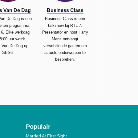
s Van De Dag
Business Class
Van De Dag is een
Business Class is een
teiten programma
talkshow bij RTL 7.
 6. Elke werkdag
Presentator en host Harry
8:00 uur wordt
Mens ontvangt
 Van De Dag op
verschillende gasten om
SBS6.
actuele onderwerpen te
bespreken.
Populair
Married At First Sight