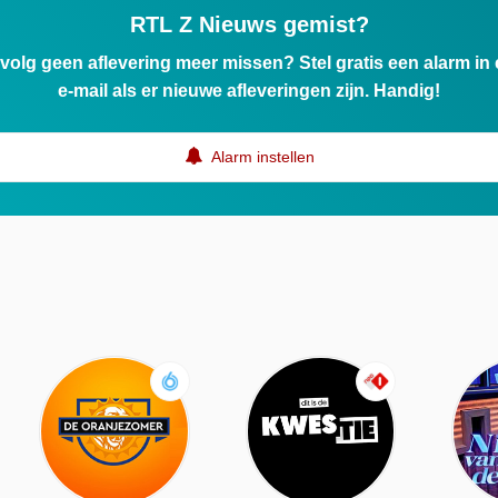
RTL Z Nieuws gemist?
ervolg geen aflevering meer missen? Stel gratis een alarm i
e-mail als er nieuwe afleveringen zijn. Handig!
Alarm instellen