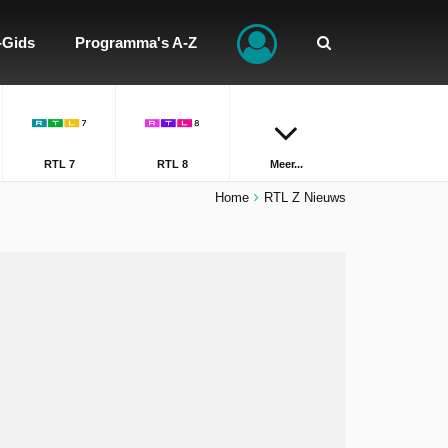
-Gids
Programma's A-Z
RTL 7
RTL 8
Meer...
Home
RTL Z Nieuws