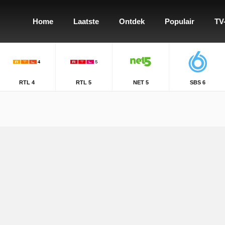
Home
Laatste
Ontdek
Populair
TV
RTL 4
RTL 5
NET 5
SBS 6