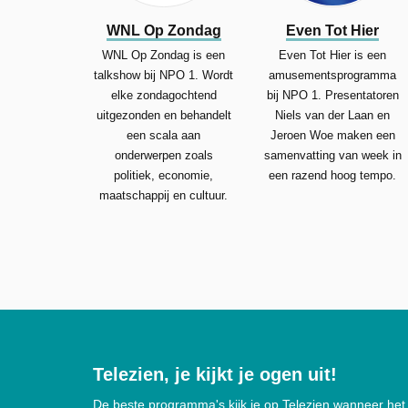
WNL Op Zondag
Even Tot Hier
WNL Op Zondag is een
Even Tot Hier is een
talkshow bij NPO 1. Wordt
amusementsprogramma
elke zondagochtend
bij NPO 1. Presentatoren
uitgezonden en behandelt
Niels van der Laan en
een scala aan
Jeroen Woe maken een
onderwerpen zoals
samenvatting van week in
politiek, economie,
een razend hoog tempo.
maatschappij en cultuur.
Telezien, je kijkt je ogen uit!
De beste programma's kijk je op Telezien wanneer het