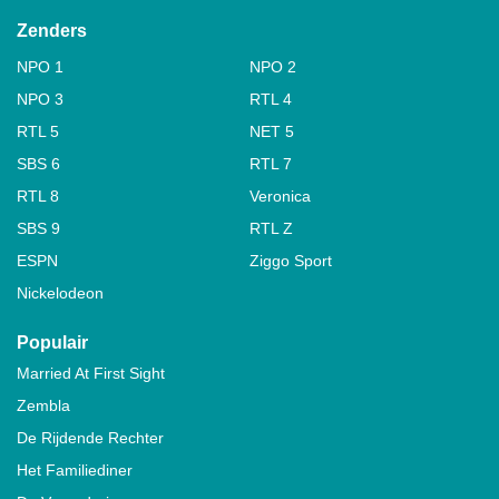
Zenders
NPO 1
NPO 2
NPO 3
RTL 4
RTL 5
NET 5
SBS 6
RTL 7
RTL 8
Veronica
SBS 9
RTL Z
ESPN
Ziggo Sport
Nickelodeon
Populair
Married At First Sight
Zembla
De Rijdende Rechter
Het Familiediner