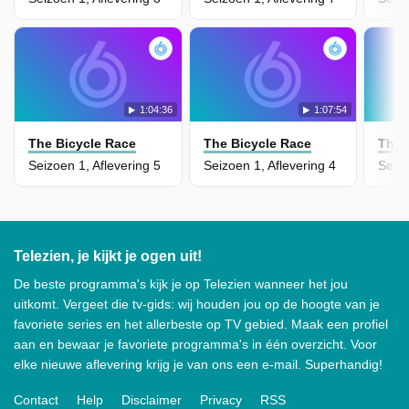
1:04:36
1:07:54
The Bicycle Race
The Bicycle Race
The 
Seizoen 1, Aflevering 5
Seizoen 1, Aflevering 4
Seizo
Telezien, je kijkt je ogen uit!
De beste programma's kijk je op Telezien wanneer het jou
uitkomt. Vergeet die tv-gids: wij houden jou op de hoogte van je
favoriete series en het allerbeste op TV gebied. Maak een profiel
aan en bewaar je favoriete programma's in één overzicht. Voor
elke nieuwe aflevering krijg je van ons een e-mail. Superhandig!
Contact
Help
Disclaimer
Privacy
RSS