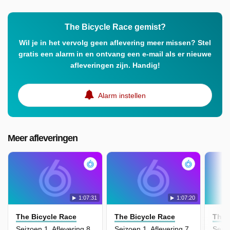
The Bicycle Race gemist?
Wil je in het vervolg geen aflevering meer missen? Stel
gratis een alarm in en ontvang een e-mail als er nieuwe
afleveringen zijn. Handig!
Alarm instellen
Meer afleveringen
1:07:31
1:07:20
The Bicycle Race
The Bicycle Race
The 
Seizoen 1, Aflevering 8
Seizoen 1, Aflevering 7
Seizo