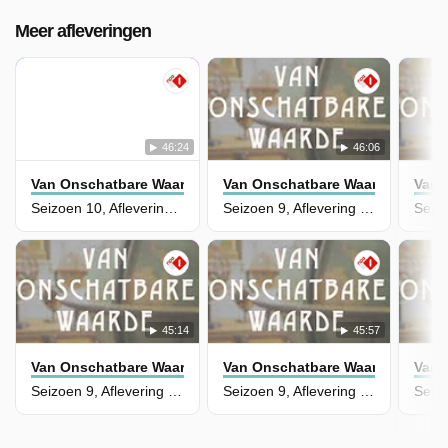
Meer afleveringen
46:24
46:06
Van Onschatbare Waarde
Van Onschatbare Waarde
Van 
Seizoen 10, Aflevering 1 - Eeuwenoude schatten en spraakmakende deals
Seizoen 9, Aflevering 8 - Kerstspecial
45:14
45:57
Van Onschatbare Waarde
Van Onschatbare Waarde
Van 
Seizoen 9, Aflevering 7 - Wikken, taxeren en bieden
Seizoen 9, Aflevering 6 - Van mysterie tot meesterwerk