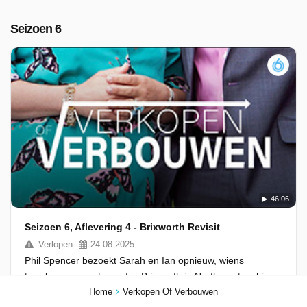
Seizoen 6
46:06
Seizoen 6, Aflevering 4 - Brixworth Revisit
Verlopen
24-08-2025
Phil Spencer bezoekt Sarah en Ian opnieuw, wiens
tweekamerappartement in Brixworth in Northamptonshire
uit zijn voegen barstte. Vijf jaar later ontdekt Phil of ze hun
Home
Verkopen Of Verbouwen