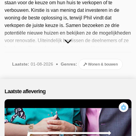
staan voor de keuze om hun huis te verkopen of te
verbouwen. Kirstie is van mening dat investeren in de
woning de beste oplossing is, terwijl Phil vindt dat
verkopen de juiste keuze is. Samen bezoeken ze drie
potentiële nieuwe huizen en bekijken ze de mogelijkheden
voor renovatie. Uiteindelijk beslissen de deelnemers of ze
hun huis willen verkopen of verbouwen. Het programma
volgt hen ook na enkele maanden om te zien of ze
tevreden zijn met hun keuze. Sinds 2025 is het programma
Laatste:
01-08-2026
Genres:
Wonen & bouwen
beschikbaar. Er zijn 28 afleveringen uitgezonden, de meest
recente in augustus 2026.
Laatste aflevering