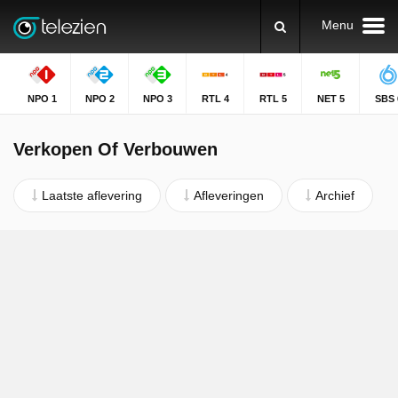
Menu
NPO 1
NPO 2
NPO 3
RTL 4
RTL 5
NET 5
SBS 
Verkopen Of Verbouwen
Laatste aflevering
Afleveringen
Archief