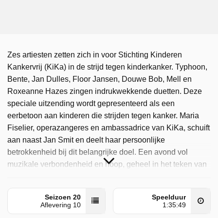
Zes artiesten zetten zich in voor Stichting Kinderen
Kankervrij (KiKa) in de strijd tegen kinderkanker. Typhoon,
Bente, Jan Dulles, Floor Jansen, Douwe Bob, Mell en
Roxeanne Hazes zingen indrukwekkende duetten. Deze
speciale uitzending wordt gepresenteerd als een
eerbetoon aan kinderen die strijden tegen kanker. Maria
Fiselier, operazangeres en ambassadrice van KiKa, schuift
aan naast Jan Smit en deelt haar persoonlijke
betrokkenheid bij dit belangrijke doel. Een avond vol
muzikale verbondenheid en hoop, geheel in het teken van
KiKa en de strijd tegen kinderkanker.
Beste Zangers is door NPO 1 uitgezonden op zaterdag 25
Seizoen 20
Speelduur
Aflevering 10
1:35:49
oktober 2025 om 20:30 uur.