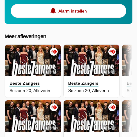
Alarm instellen
Meer afleveringen
56:37
56:52
Beste Zangers
Beste Zangers
Best
Seizoen 20, Aflevering 9 - Duetten
Seizoen 20, Aflevering 7 - Laetitia Gerards
55:04
57:25