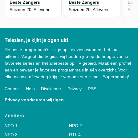
Beste Zangers
Beste Zangers
Best
Seizoen 20, Aflevering 6 - Snelle
Seizoen 20, Aflevering 5 - Acda en De Munnik
Telezien, je kijkt je ogen uit!
De beste programma's kijk je op Telezien wanneer het jou
uitkomt. Vergeet die tv-gids: wij houden jou op de hoogte van je
favoriete series en het allerbeste op TV gebied. Maak een profiel
aan en bewaar je favoriete programma's in één overzicht. Voor
elke nieuwe aflevering krijg je van ons een e-mail. Superhandig!
Contact
Help
Disclaimer
Privacy
RSS
Privacy voorkeuren wijzigen
Zenders
NPO 1
NPO 2
NPO 3
RTL 4