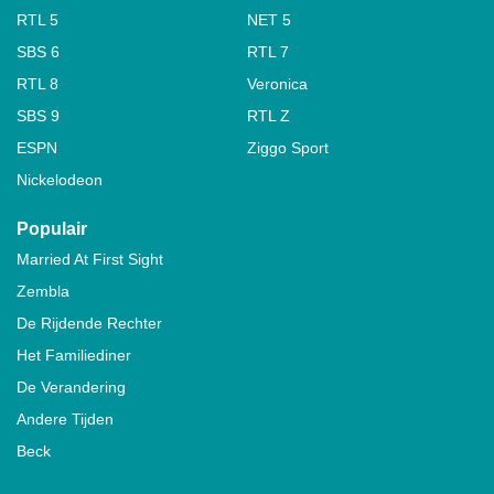
RTL 5
NET 5
SBS 6
RTL 7
RTL 8
Veronica
SBS 9
RTL Z
ESPN
Ziggo Sport
Nickelodeon
Populair
Married At First Sight
Zembla
De Rijdende Rechter
Het Familiediner
De Verandering
Andere Tijden
Beck