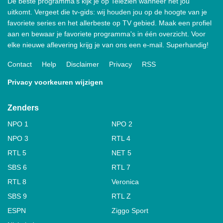
De beste programma's kijk je op Telezien wanneer het jou
uitkomt. Vergeet die tv-gids: wij houden jou op de hoogte van je
favoriete series en het allerbeste op TV gebied. Maak een profiel
aan en bewaar je favoriete programma's in één overzicht. Voor
elke nieuwe aflevering krijg je van ons een e-mail. Superhandig!
Contact
Help
Disclaimer
Privacy
RSS
Privacy voorkeuren wijzigen
Zenders
NPO 1
NPO 2
NPO 3
RTL 4
RTL 5
NET 5
SBS 6
RTL 7
RTL 8
Veronica
SBS 9
RTL Z
ESPN
Ziggo Sport