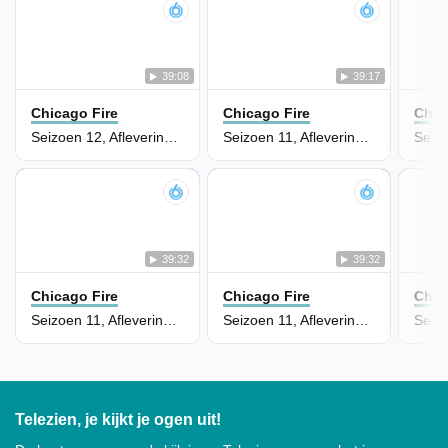
39:08
39:17
Chicago Fire
Chicago Fire
Chic
Seizoen 12, Aflevering 1 - Barely Gone
Seizoen 11, Aflevering 22 - Red Waterfall
39:32
39:32
Chicago Fire
Chicago Fire
Chic
Seizoen 11, Aflevering 21 - Change of Plans
Seizoen 11, Aflevering 20 - Never, Ever Make a Mistake
Telezien, je kijkt je ogen uit!