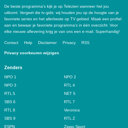
De beste programma's kijk je op Telezien wanneer het jou
uitkomt. Vergeet die tv-gids: wij houden jou op de hoogte van je
favoriete series en het allerbeste op TV gebied. Maak een profiel
aan en bewaar je favoriete programma's in één overzicht. Voor
elke nieuwe aflevering krijg je van ons een e-mail. Superhandig!
Contact
Help
Disclaimer
Privacy
RSS
Privacy voorkeuren wijzigen
Zenders
NPO 1
NPO 2
NPO 3
RTL 4
RTL 5
NET 5
SBS 6
RTL 7
RTL 8
Veronica
SBS 9
RTL Z
ESPN
Ziggo Sport