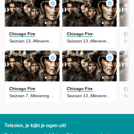
39:24
39:11
Chicago Fire
Chicago Fire
Chic
Seizoen 13, Aflevering 19 - Permanent Damage
Seizoen 13, Aflevering 18 - Post-Mortem
38:20
39:28
Chicago Fire
Chicago Fire
Chic
Seizoen 7, Aflevering 8 - The Solution to Everything
Seizoen 13, Aflevering 17 - A Beast Like This
Telezien, je kijkt je ogen uit!