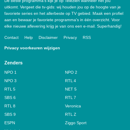
De beste programma's kijk je op Telezien wanneer het jou
uitkomt. Vergeet die tv-gids: wij houden jou op de hoogte van je
favoriete series en het allerbeste op TV gebied. Maak een profiel
aan en bewaar je favoriete programma's in één overzicht. Voor
elke nieuwe aflevering krijg je van ons een e-mail. Superhandig!
Contact
Help
Disclaimer
Privacy
RSS
Privacy voorkeuren wijzigen
Zenders
NPO 1
NPO 2
NPO 3
RTL 4
RTL 5
NET 5
SBS 6
RTL 7
RTL 8
Veronica
SBS 9
RTL Z
ESPN
Ziggo Sport