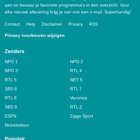
aan en bewaar je favoriete programma's in één overzicht. Voor
elke nieuwe aflevering krijg je van ons een e-mail. Superhandig!
Contact
Help
Disclaimer
Privacy
RSS
Privacy voorkeuren wijzigen
Zenders
NPO 1
NPO 2
NPO 3
RTL 4
RTL 5
NET 5
SBS 6
RTL 7
RTL 8
Veronica
SBS 9
RTL Z
ESPN
Ziggo Sport
Nickelodeon
Populair