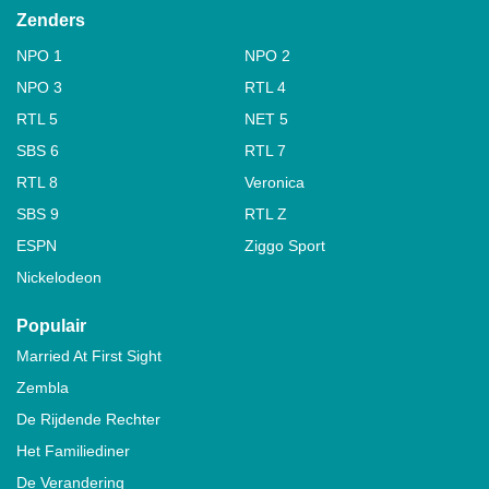
Zenders
NPO 1
NPO 2
NPO 3
RTL 4
RTL 5
NET 5
SBS 6
RTL 7
RTL 8
Veronica
SBS 9
RTL Z
ESPN
Ziggo Sport
Nickelodeon
Populair
Married At First Sight
Zembla
De Rijdende Rechter
Het Familiediner
De Verandering