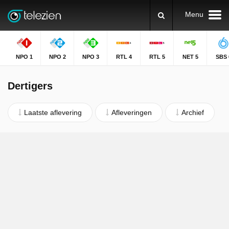
Menu
NPO 1
NPO 2
NPO 3
RTL 4
RTL 5
NET 5
SBS 
Dertigers
Laatste aflevering
Afleveringen
Archief