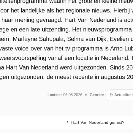
liteitenprogramma waarin het grote en kleine nie
oor het landelijke als het regionale nieuws. Hierbi
f haar mening gevraagd. Hart Van Nederland is actu
ege en een late uitzending. Het nieuwsprogramma
em, Marlayne Sahupala, Selma van Dijk, Evelien d
aste voice-over van het tv-programma is Arno Lub
weersvoorspelling vanaf een locatie in Nederland
a Hart Van Nederland werd uitgezonden. Sinds 20
ingen uitgezonden, de meest recente in augustus 2
Laatste:
06-08-2026
Genres:
Actualitei
Hart Van Nederland gemist?