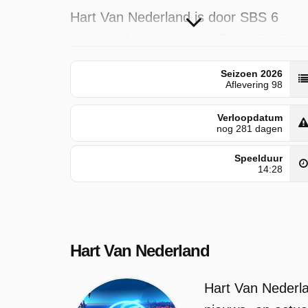
Hart Van Nederland is door SBS 6
uitgezonden op vrijdag 15 mei 2026 o
17:50 uur. Deze aflevering is voor het
Seizoen 2026
eerst geplaatst op woensdag 8 april
Aflevering 98
2026.
Verloopdatum
nog 281 dagen
Speelduur
14:28
Hart Van Nederland
Hart Van Nederla