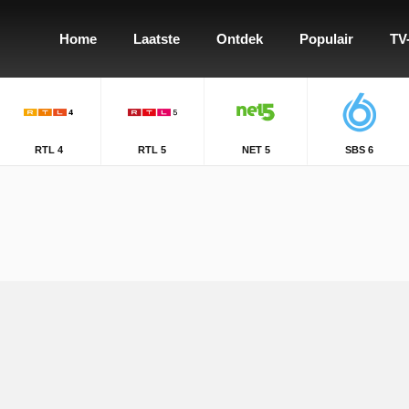
Home
Laatste
Ontdek
Populair
TV
RTL 4
RTL 5
NET 5
SBS 6