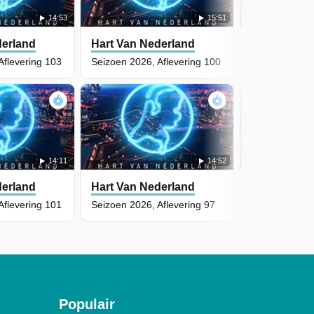
14:53
15:51
derland
Hart Van Nederland
Hart Van Ne
Aflevering 103
Seizoen 2026, Aflevering 100
Seizoen 2026,
14:11
14:52
derland
Hart Van Nederland
Hart Van Ne
Aflevering 101
Seizoen 2026, Aflevering 97
Seizoen 2026,
Populair