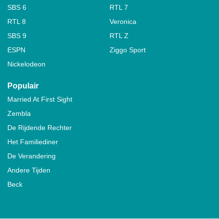
SBS 6
RTL 7
RTL 8
Veronica
SBS 9
RTL Z
ESPN
Ziggo Sport
Nickelodeon
Populair
Married At First Sight
Zembla
De Rijdende Rechter
Het Familiediner
De Verandering
Andere Tijden
Beck