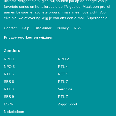
uitkomt. Vergeet die tv-gids: wij houden jou op de hoogte van je
favoriete series en het allerbeste op TV gebied. Maak een profiel
aan en bewaar je favoriete programma's in één overzicht. Voor
elke nieuwe aflevering krijg je van ons een e-mail. Superhandig!
Contact
Help
Disclaimer
Privacy
RSS
Privacy voorkeuren wijzigen
Zenders
NPO 1
NPO 2
NPO 3
RTL 4
RTL 5
NET 5
SBS 6
RTL 7
RTL 8
Veronica
SBS 9
RTL Z
ESPN
Ziggo Sport
Nickelodeon