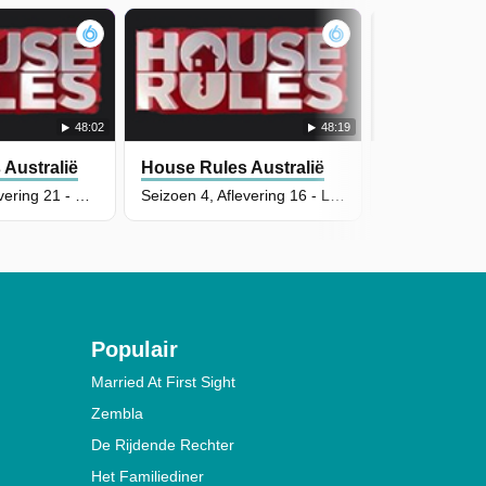
48:02
48:19
Australië
House Rules Australië
House Rules
Seizoen 4, Aflevering 21 - Claire & Hagan Introduction
Seizoen 4, Aflevering 16 - Luke & Cody Reveal
Populair
Married At First Sight
Zembla
De Rijdende Rechter
Het Familiediner