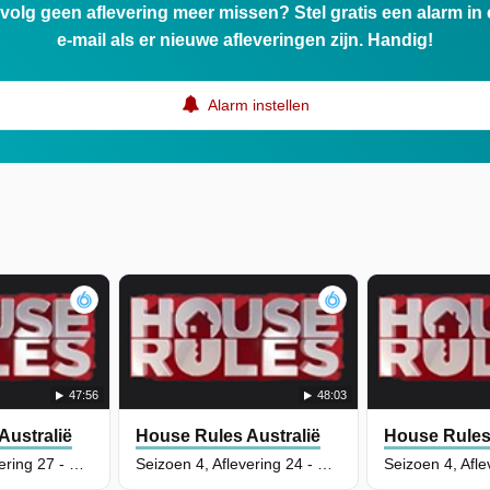
ervolg geen aflevering meer missen? Stel gratis een alarm i
e-mail als er nieuwe afleveringen zijn. Handig!
Alarm instellen
47:56
48:03
Australië
House Rules Australië
House Rules 
Seizoen 4, Aflevering 27 - Gardens & Exteriors Round 1 Introduction
Seizoen 4, Aflevering 24 - Claire & Hagan Reveal