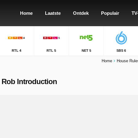
Home
Laatste
Ontdek
Populair
TV
RTL 4
RTL 5
NET 5
SBS 6
Home
House Rules
& Rob Introduction