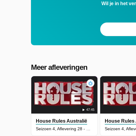
Wil je in het v
Meer afleveringen
47:45
House Rules Australië
House Rules 
Seizoen 4, Aflevering 28 - Gardens & Exteriors Round 1 Reveal