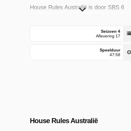
House Rules Australië is door SBS 6
uitgezonden op dinsdag 27 januari 202
om 16:30 uur.
Seizoen 4
Aflevering 17
Speelduur
47:58
House Rules Australië