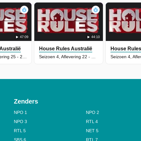
47:09
44:10
Australië
House Rules Australië
House Rules 
Seizoen 4, Aflevering 25 - 24 Hour Fix-Up Introduction
Seizoen 4, Aflevering 22 - Claire & Hagan Renovation - Part 1
Zenders
NPO 1
NPO 2
NPO 3
RTL 4
RTL 5
NET 5
SBS 6
RTL 7