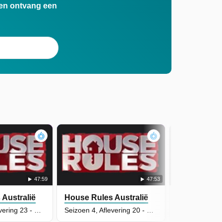
n en ontvang een
47:59
47:53
Australië
House Rules Australië
House Rules
Seizoen 4, Aflevering 23 - Claire & Hagan Renovation - Part 2
Seizoen 4, Aflevering 20 - Rose & Rob Reveal