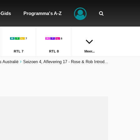
-Gids
Programma's A-Z
RTL 7
RTL 8
Meer...
 Australië
Seizoen 4, Aflevering 17 - Rose & Rob Introd...