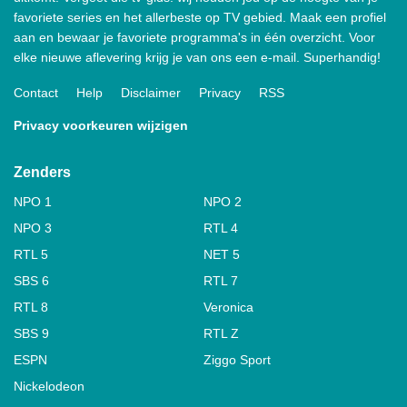
favoriete series en het allerbeste op TV gebied. Maak een profiel
aan en bewaar je favoriete programma's in één overzicht. Voor
elke nieuwe aflevering krijg je van ons een e-mail. Superhandig!
Contact
Help
Disclaimer
Privacy
RSS
Privacy voorkeuren wijzigen
Zenders
NPO 1
NPO 2
NPO 3
RTL 4
RTL 5
NET 5
SBS 6
RTL 7
RTL 8
Veronica
SBS 9
RTL Z
ESPN
Ziggo Sport
Nickelodeon