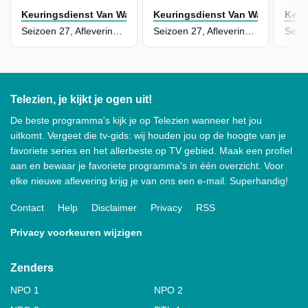
Keuringsdienst Van Waarde
Keuringsdienst Van Waarde
Keur
Seizoen 27, Aflevering 17 - Pistache
Seizoen 27, Aflevering 16 - Koe met hoorns
Telezien, je kijkt je ogen uit!
De beste programma's kijk je op Telezien wanneer het jou
uitkomt. Vergeet die tv-gids: wij houden jou op de hoogte van je
favoriete series en het allerbeste op TV gebied. Maak een profiel
aan en bewaar je favoriete programma's in één overzicht. Voor
elke nieuwe aflevering krijg je van ons een e-mail. Superhandig!
Contact
Help
Disclaimer
Privacy
RSS
Privacy voorkeuren wijzigen
Zenders
NPO 1
NPO 2