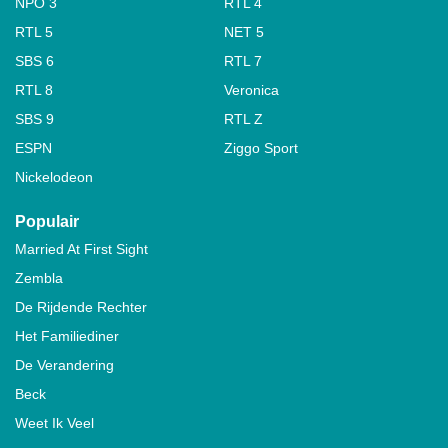
NPO 3
RTL 4
RTL 5
NET 5
SBS 6
RTL 7
RTL 8
Veronica
SBS 9
RTL Z
ESPN
Ziggo Sport
Nickelodeon
Populair
Married At First Sight
Zembla
De Rijdende Rechter
Het Familiediner
De Verandering
Beck
Weet Ik Veel