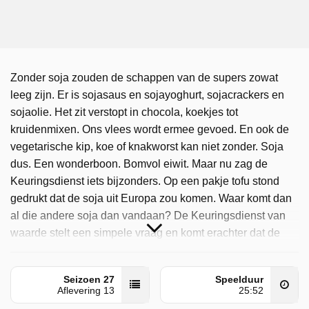
Zonder soja zouden de schappen van de supers zowat
leeg zijn. Er is sojasaus en sojayoghurt, sojacrackers en
sojaolie. Het zit verstopt in chocola, koekjes tot
kruidenmixen. Ons vlees wordt ermee gevoed. En ook de
vegetarische kip, koe of knakworst kan niet zonder. Soja
dus. Een wonderboon. Bomvol eiwit. Maar nu zag de
Keuringsdienst iets bijzonders. Op een pakje tofu stond
gedrukt dat de soja uit Europa zou komen. Waar komt dan
al die andere soja dan vandaan? De Keuringsdienst van
waarde stelt een simpele vraag en komt erachter dat de
bewuste klant zijn eigen boontjes mag doppen als het op
soja aankomt.
Seizoen 27
Speelduur
Aflevering 13
25:52
Keuringsdienst Van Waarde is door NPO 1 uitgezonden op