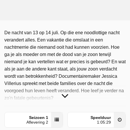
De nacht van 13 op 14 juli. Op die ene noodlottige nacht
verandert alles. Een vakantie die omslaat in een
nachtmerrie die niemand ooit had kunnen voorzien. Hoe
ga je als moeder om met de dood van je zoon terwijl
niemand je kan vertellen wat er precies is gebeurd? En wat
als je aan de andere kant staat, als jouw zoon verdacht
wordt van betrokkenheid? Documentairemaker Jessica
Villerius spreekt met beide families over de nacht die
voorgoed hun leven heeft veranderd. Hoe leef je verder na
zo'n fatale gebeurtenis?
Mallorca: De Nacht En De Nasleep is door NPO 1
uitgezonden op maandag 25 augustus 2025 om 20:35 uur.
Seizoen 1
Speelduur
Aflevering 2
1:05:29