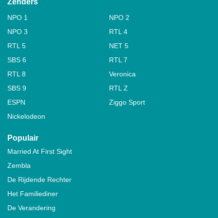
Zenders
NPO 1
NPO 2
NPO 3
RTL 4
RTL 5
NET 5
SBS 6
RTL 7
RTL 8
Veronica
SBS 9
RTL Z
ESPN
Ziggo Sport
Nickelodeon
Populair
Married At First Sight
Zembla
De Rijdende Rechter
Het Familiediner
De Verandering