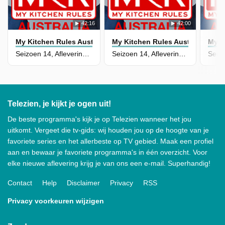
42:16
42:00
My Kitchen Rules Australia
My Kitchen Rules Australia
My K
Seizoen 14, Aflevering 25
Seizoen 14, Aflevering 24
Telezien, je kijkt je ogen uit!
De beste programma's kijk je op Telezien wanneer het jou
uitkomt. Vergeet die tv-gids: wij houden jou op de hoogte van je
favoriete series en het allerbeste op TV gebied. Maak een profiel
aan en bewaar je favoriete programma's in één overzicht. Voor
elke nieuwe aflevering krijg je van ons een e-mail. Superhandig!
Contact
Help
Disclaimer
Privacy
RSS
Privacy voorkeuren wijzigen