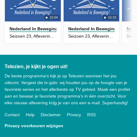
15:04
15:33
Nederland In Beweging
Nederland In Beweging
Nede
Seizoen 23, Aflevering 108
Seizoen 23, Aflevering 107
Telezien, je kijkt je ogen uit!
De beste programma's kijk je op Telezien wanneer het jou
uitkomt. Vergeet die tv-gids: wij houden jou op de hoogte van je
favoriete series en het allerbeste op TV gebied. Maak een profiel
aan en bewaar je favoriete programma's in één overzicht. Voor
elke nieuwe aflevering krijg je van ons een e-mail. Superhandig!
Contact
Help
Disclaimer
Privacy
RSS
Privacy voorkeuren wijzigen