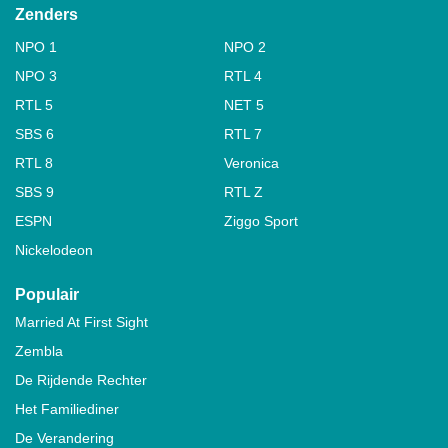
Zenders
NPO 1
NPO 2
NPO 3
RTL 4
RTL 5
NET 5
SBS 6
RTL 7
RTL 8
Veronica
SBS 9
RTL Z
ESPN
Ziggo Sport
Nickelodeon
Populair
Married At First Sight
Zembla
De Rijdende Rechter
Het Familiediner
De Verandering