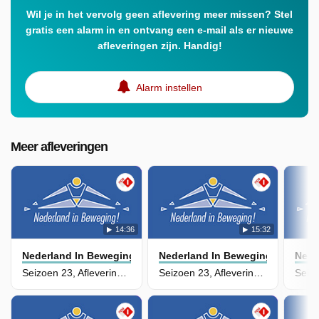
Wil je in het vervolg geen aflevering meer missen? Stel
gratis een alarm in en ontvang een e-mail als er nieuwe
afleveringen zijn. Handig!
Alarm instellen
Meer afleveringen
14:36
15:32
Nederland In Beweging
Nederland In Beweging
Nede
Seizoen 23, Aflevering 110
Seizoen 23, Aflevering 109