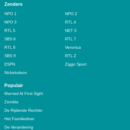
Zenders
NPO 1
NPO 2
NPO 3
RTL 4
RTL 5
NET 5
SBS 6
RTL 7
RTL 8
Veronica
SBS 9
RTL Z
ESPN
Ziggo Sport
Nickelodeon
Populair
Married At First Sight
Zembla
De Rijdende Rechter
Het Familiediner
De Verandering