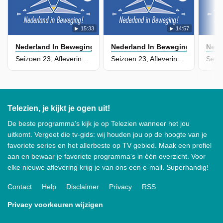
15:33
14:57
Nederland In Beweging
Nederland In Beweging
Nede
Seizoen 23, Aflevering 107
Seizoen 23, Aflevering 106
Telezien, je kijkt je ogen uit!
De beste programma's kijk je op Telezien wanneer het jou
uitkomt. Vergeet die tv-gids: wij houden jou op de hoogte van je
favoriete series en het allerbeste op TV gebied. Maak een profiel
aan en bewaar je favoriete programma's in één overzicht. Voor
elke nieuwe aflevering krijg je van ons een e-mail. Superhandig!
Contact
Help
Disclaimer
Privacy
RSS
Privacy voorkeuren wijzigen