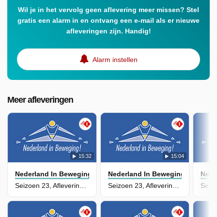
Wil je in het vervolg geen aflevering meer missen? Stel
gratis een alarm in en ontvang een e-mail als er nieuwe
afleveringen zijn. Handig!
Alarm instellen
Meer afleveringen
15:32
15:04
Nederland In Beweging
Nederland In Beweging
Nede
Seizoen 23, Aflevering 109
Seizoen 23, Aflevering 108