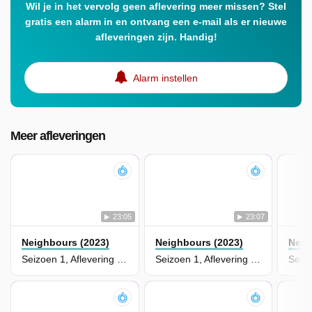
Wil je in het vervolg geen aflevering meer missen? Stel
gratis een alarm in en ontvang een e-mail als er nieuwe
afleveringen zijn. Handig!
Alarm instellen
Meer afleveringen
23:05
23:07
Neighbours (2023)
Neighbours (2023)
Neig
Seizoen 1, Aflevering 143
Seizoen 1, Aflevering 142