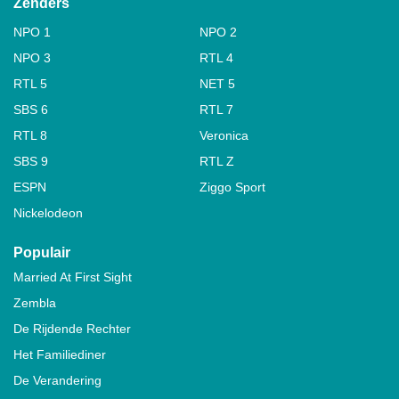
Zenders
NPO 1
NPO 2
NPO 3
RTL 4
RTL 5
NET 5
SBS 6
RTL 7
RTL 8
Veronica
SBS 9
RTL Z
ESPN
Ziggo Sport
Nickelodeon
Populair
Married At First Sight
Zembla
De Rijdende Rechter
Het Familiediner
De Verandering