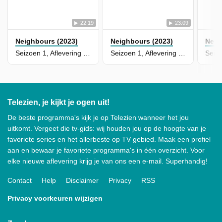
22:19
23:09
Neighbours (2023)
Neighbours (2023)
Neig
Seizoen 1, Aflevering 141
Seizoen 1, Aflevering 140
Telezien, je kijkt je ogen uit!
De beste programma's kijk je op Telezien wanneer het jou
uitkomt. Vergeet die tv-gids: wij houden jou op de hoogte van je
favoriete series en het allerbeste op TV gebied. Maak een profiel
aan en bewaar je favoriete programma's in één overzicht. Voor
elke nieuwe aflevering krijg je van ons een e-mail. Superhandig!
Contact
Help
Disclaimer
Privacy
RSS
Privacy voorkeuren wijzigen