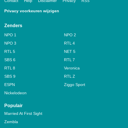
Contact
Help
Disclaimer
Privacy
RSS
Privacy voorkeuren wijzigen
Zenders
NPO 1
NPO 2
NPO 3
RTL 4
RTL 5
NET 5
SBS 6
RTL 7
RTL 8
Veronica
SBS 9
RTL Z
ESPN
Ziggo Sport
Nickelodeon
Populair
Married At First Sight
Zembla