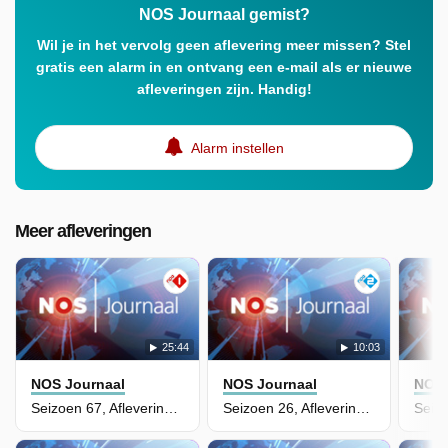
NOS Journaal gemist?
Wil je in het vervolg geen aflevering meer missen? Stel
gratis een alarm in en ontvang een e-mail als er nieuwe
afleveringen zijn. Handig!
Alarm instellen
Meer afleveringen
25:44
10:03
NOS Journaal
NOS Journaal
NOS 
Seizoen 67, Aflevering 120 - NOS Journaal
Seizoen 26, Aflevering 98