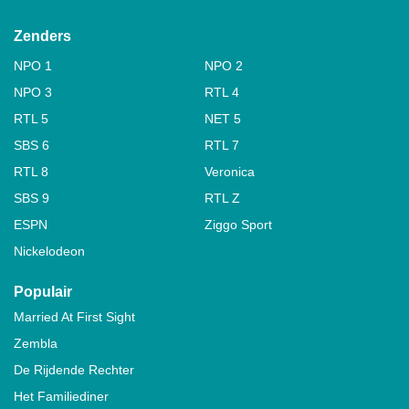
Zenders
NPO 1
NPO 2
NPO 3
RTL 4
RTL 5
NET 5
SBS 6
RTL 7
RTL 8
Veronica
SBS 9
RTL Z
ESPN
Ziggo Sport
Nickelodeon
Populair
Married At First Sight
Zembla
De Rijdende Rechter
Het Familiediner