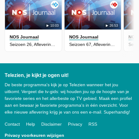
10:03
26:53
NOS Journaal
NOS Journaal
NOS 
Seizoen 26, Aflevering 98
Seizoen 67, Aflevering 119 - NOS Journaal
Telezien, je kijkt je ogen uit!
De beste programma's kijk je op Telezien wanneer het jou
uitkomt. Vergeet die tv-gids: wij houden jou op de hoogte van je
favoriete series en het allerbeste op TV gebied. Maak een profiel
aan en bewaar je favoriete programma's in één overzicht. Voor
elke nieuwe aflevering krijg je van ons een e-mail. Superhandig!
Contact
Help
Disclaimer
Privacy
RSS
Privacy voorkeuren wijzigen