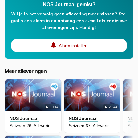
NOS Journaal gemist?
Wil je in het vervolg geen aflevering meer missen? Stel
gratis een alarm in en ontvang een e-mail als er nieuwe
afleveringen zijn. Handig!
Alarm instellen
Meer afleveringen
10:14
25:44
NOS Journaal
NOS Journaal
NOS 
Seizoen 26, Aflevering 99
Seizoen 67, Aflevering 120 - NOS Journaal