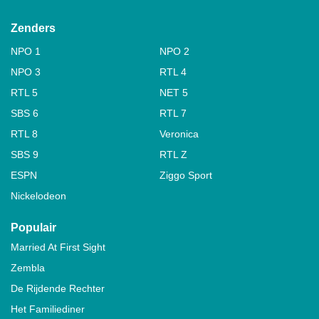
Zenders
NPO 1
NPO 2
NPO 3
RTL 4
RTL 5
NET 5
SBS 6
RTL 7
RTL 8
Veronica
SBS 9
RTL Z
ESPN
Ziggo Sport
Nickelodeon
Populair
Married At First Sight
Zembla
De Rijdende Rechter
Het Familiediner