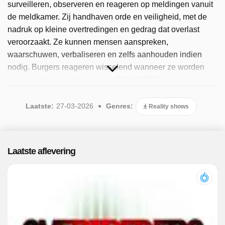
surveilleren, observeren en reageren op meldingen vanuit
de meldkamer. Zij handhaven orde en veiligheid, met de
nadruk op kleine overtredingen en gedrag dat overlast
veroorzaakt. Ze kunnen mensen aanspreken,
waarschuwen, verbaliseren en zelfs aanhouden indien
nodig. Burgers reageren wisselend wanneer ze worden
aangesproken op hun gedrag. Sinds 2025 is het
programma beschikbaar. Er zijn 135 afleveringen
uitgezonden, de meest recente in maart 2026.
Laatste:
27-03-2026
Genres:
Reality shows
Laatste aflevering