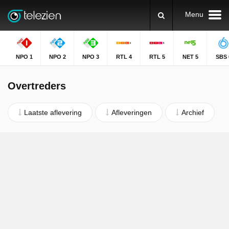
Menu
NPO 1
NPO 2
NPO 3
RTL 4
RTL 5
NET 5
SBS 
Overtreders
Laatste aflevering
Afleveringen
Archief