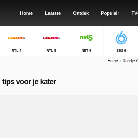
Home
Laatste
Ontdek
Populair
TV
RTL 4
RTL 5
NET 5
SBS 6
Home
Rondje 
tips voor je kater