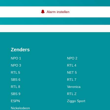
Alarm instellen
Zenders
NPO 1
NPO 2
NPO 3
RTL 4
RTL 5
NET 5
SBS 6
RTL 7
RTL 8
Veronica
SBS 9
RTL Z
ESPN
Ziggo Sport
Nickelodeon