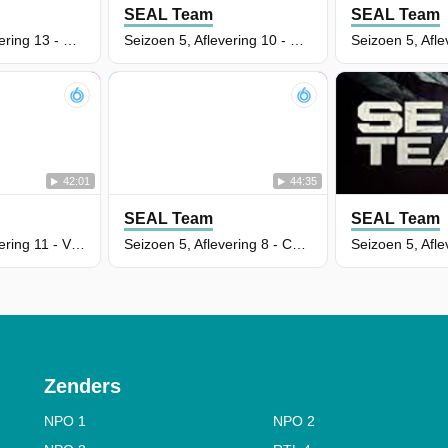
SEAL Team
SEAL Team
Seizoen 5, Aflevering 13 - Pillar of Strength
Seizoen 5, Aflevering 10 - Head On
42:01
44:35
SEAL Team
SEAL Team
Seizoen 5, Aflevering 11 - Violence of Action
Seizoen 5, Aflevering 8 - Conspicuous Gallantry
Zenders
NPO 1
NPO 2