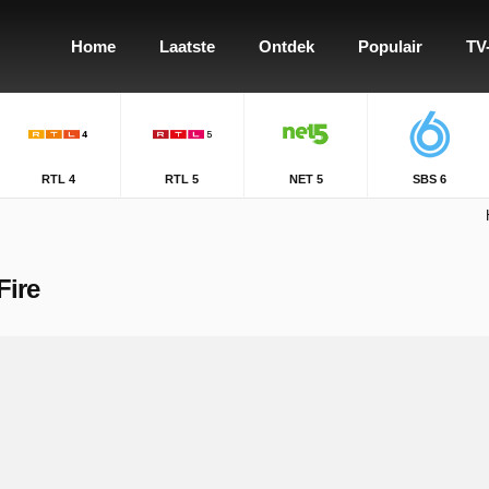
Home
Laatste
Ontdek
Populair
TV
RTL 4
RTL 5
NET 5
SBS 6
Fire