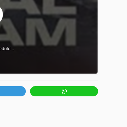
duld...