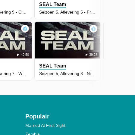
SEAL Team
SEAL Team
Seizoen 5, Aflevering 9 - Close to Home
Seizoen 5, Aflevering 5 - Frog on the Tracks
40:50
39:27
SEAL Team
SEAL Team
Seizoen 5, Aflevering 7 - What's Past Is Prologue
Seizoen 5, Aflevering 3 - Nine Ten
Populair
Married At First Sight
Zembla