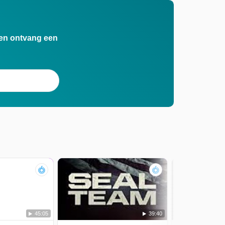
n en ontvang een
45:05
39:40