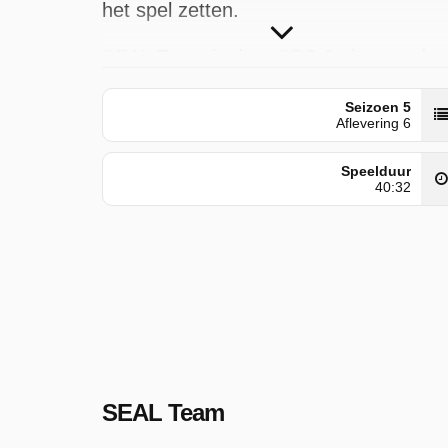
het spel zetten.
SEAL Team is door SBS 6 uitgezonden
op dinsdag 7 juli 2026 om 23:29 uur.
Seizoen 5
Aflevering 6
Speelduur
40:32
SEAL Team