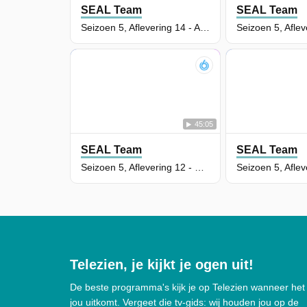
SEAL Team
SEAL Team
Seizoen 5, Aflevering 14 - All Bravo Stations
45:05
SEAL Team
SEAL Team
Seizoen 5, Aflevering 12 - Keys to Heaven
Telezien, je kijkt je ogen uit!
De beste programma's kijk je op Telezien wanneer het
jou uitkomt. Vergeet die tv-gids: wij houden jou op de