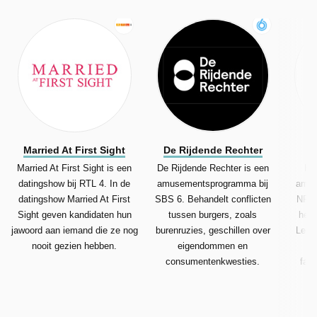
Married At First Sight
De Rijdende Rechter
H
Married At First Sight is een
De Rijdende Rechter is een
Het
datingshow bij RTL 4. In de
amusementsprogramma bij
amus
datingshow Married At First
SBS 6. Behandelt conflicten
NPO 
Sight geven kandidaten hun
tussen burgers, zoals
help
jawoord aan iemand die ze nog
burenruzies, geschillen over
Leeuw
nooit gezien hebben.
eigendommen en
st
consumentenkwesties.
fami