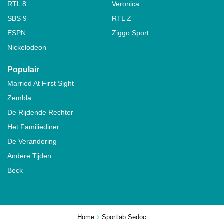
RTL 8
Veronica
SBS 9
RTL Z
ESPN
Ziggo Sport
Nickelodeon
Populair
Married At First Sight
Zembla
De Rijdende Rechter
Het Familiediner
De Verandering
Andere Tijden
Beck
Home
Sportlab Sedoc