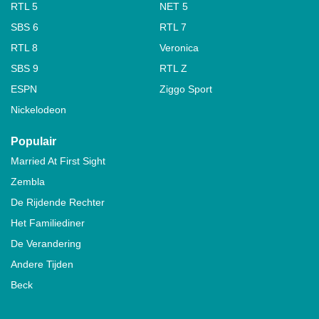
RTL 5
NET 5
SBS 6
RTL 7
RTL 8
Veronica
SBS 9
RTL Z
ESPN
Ziggo Sport
Nickelodeon
Populair
Married At First Sight
Zembla
De Rijdende Rechter
Het Familiediner
De Verandering
Andere Tijden
Beck