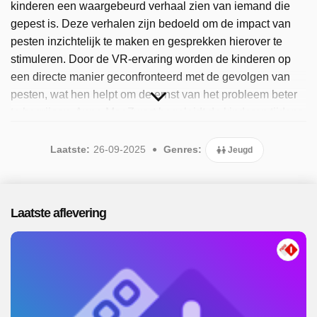
kinderen een waargebeurd verhaal zien van iemand die
gepest is. Deze verhalen zijn bedoeld om de impact van
pesten inzichtelijk te maken en gesprekken hierover te
stimuleren. Door de VR-ervaring worden de kinderen op
een directe manier geconfronteerd met de gevolgen van
pesten, wat hen helpt om de ernst van het probleem beter
te begrijpen. Anne-Mar Zwart begeleidt de kinderen tijdens
deze sessies en zorgt ervoor dat er ruimte is voor reflectie
en discussie. Sinds 2025 is het programma beschikbaar.
Laatste:
26-09-2025
Genres:
Jeugd
Er zijn 5 afleveringen uitgezonden, de meest recente in
september 2025.
Laatste aflevering