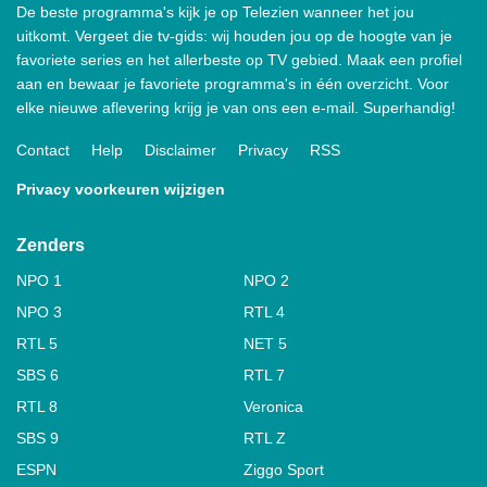
De beste programma's kijk je op Telezien wanneer het jou
uitkomt. Vergeet die tv-gids: wij houden jou op de hoogte van je
favoriete series en het allerbeste op TV gebied. Maak een profiel
aan en bewaar je favoriete programma's in één overzicht. Voor
elke nieuwe aflevering krijg je van ons een e-mail. Superhandig!
Contact
Help
Disclaimer
Privacy
RSS
Privacy voorkeuren wijzigen
Zenders
NPO 1
NPO 2
NPO 3
RTL 4
RTL 5
NET 5
SBS 6
RTL 7
RTL 8
Veronica
SBS 9
RTL Z
ESPN
Ziggo Sport