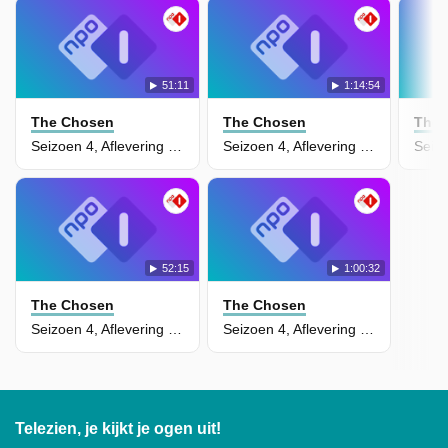
51:11
1:14:54
The Chosen
The Chosen
The 
Seizoen 4, Aflevering 1 - Beloftes
Seizoen 4, Aflevering 2 - Bekentenissen
52:15
1:00:32
The Chosen
The Chosen
Seizoen 4, Aflevering 3 - Bloedmaan
Seizoen 4, Aflevering 4 - Stilte vooraf
Telezien, je kijkt je ogen uit!