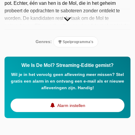
pot. Echter, één van hen is de Mol, die in het geheim
probeert de opdrachten te saboteren zonder ontdekt te
worden. De kandidaten rest de taak om de Mol te
ontmaskeren. Elke week valt er een kandidaat af, totdat de
finale overblijft met de winnaar en de Mol. De streaming-
editie wordt gepresenteerd door Hila Noorzai.
Genres:
Spelprogramma's
Wie Is De Mol? Streaming-Editie gemist?
Wil je in het vervolg geen aflevering meer missen? Stel
gratis een alarm in en ontvang een e-mail als er nieuwe
afleveringen zijn. Handig!
Alarm instellen