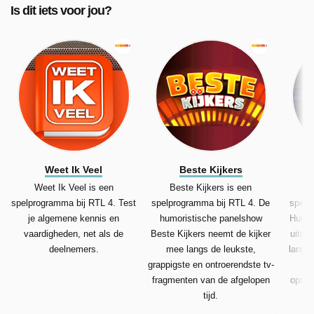
Is dit iets voor jou?
Weet Ik Veel
Beste Kijkers
Weet Ik Veel is een
Beste Kijkers is een
H
spelprogramma bij RTL 4. Test
spelprogramma bij RTL 4. De
spelp
je algemene kennis en
humoristische panelshow
Hunte
vaardigheden, net als de
Beste Kijkers neemt de kijker
uitda
deelnemers.
mee langs de leukste,
lang u
grappigste en ontroerendste tv-
fragmenten van de afgelopen
opspo
tijd.