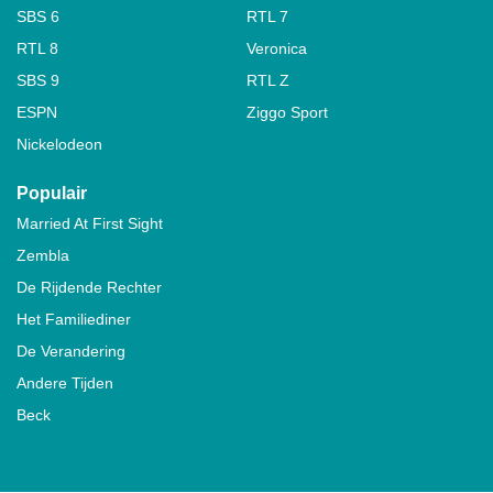
SBS 6
RTL 7
RTL 8
Veronica
SBS 9
RTL Z
ESPN
Ziggo Sport
Nickelodeon
Populair
Married At First Sight
Zembla
De Rijdende Rechter
Het Familiediner
De Verandering
Andere Tijden
Beck