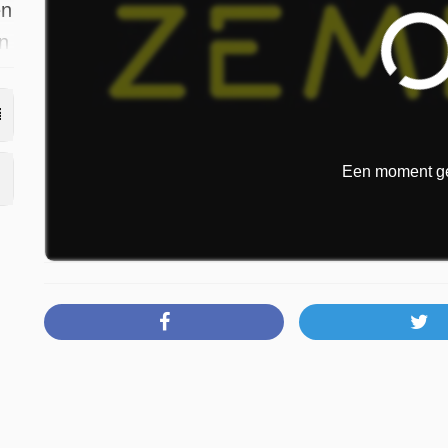
en
in
s
Een moment ge