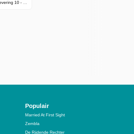
Seizoen 25, Aflevering 10 - Het therapietrauma
Populair
Married At First Sight
Zembla
De Rijdende Rechter