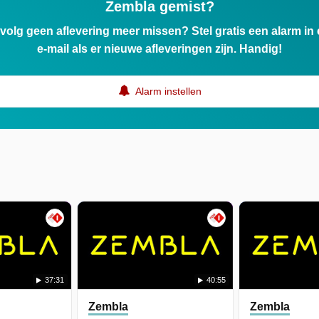
Zembla gemist?
ervolg geen aflevering meer missen? Stel gratis een alarm i
e-mail als er nieuwe afleveringen zijn. Handig!
Alarm instellen
37:31
40:55
Zembla
Zembla