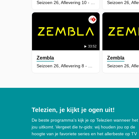
Seizoen 26, Aflevering 10 - De prijs van jeugdcriminaliteit
33:52
Zembla
Zembla
Seizoen 26, Aflevering 8 - Gokkers in je tijdlijn
Telezien, je kijkt je ogen uit!
De beste programma's kijk je op Telezien wanneer het
jou uitkomt. Vergeet die tv-gids: wij houden jou op de
hoogte van je favoriete series en het allerbeste op TV