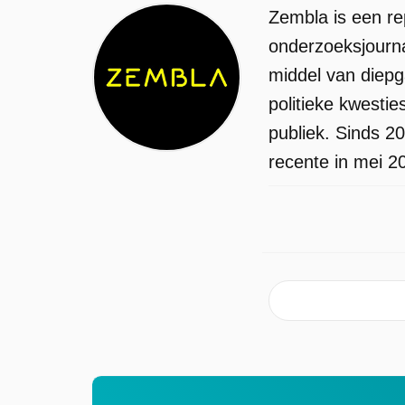
Zembla is een re
onderzoeksjourna
middel van diep
politieke kwesti
publiek. Sinds 2
recente in mei 2