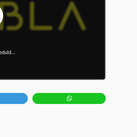
duld...