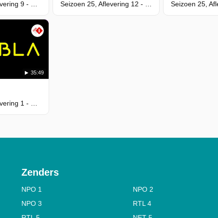
Seizoen 26, Aflevering 9 - Pijnstillers kopen op de zwarte markt
Seizoen 25, Aflevering 12 - Sadisten in de chat
35:49
Seizoen 26, Aflevering 1 - Het woonexperiment
Zenders
NPO 1
NPO 2
NPO 3
RTL 4
RTL 5
NET 5