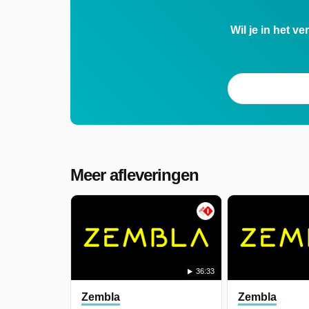
Wil je in het v
Meer afleveringen
36:33
Zembla
Zembla