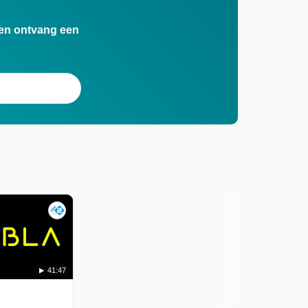
n en ontvang een
41:47