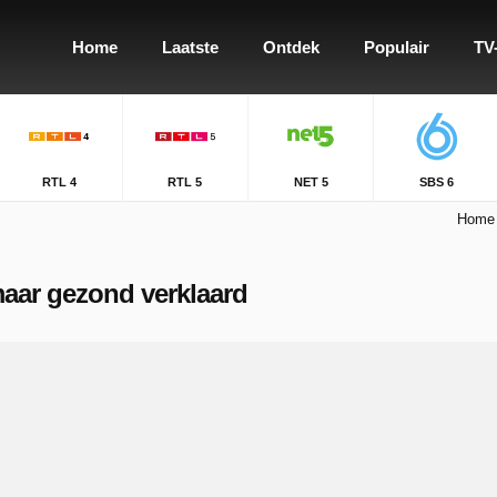
Home
Laatste
Ontdek
Populair
TV
RTL 4
RTL 5
NET 5
SBS 6
Home
 maar gezond verklaard