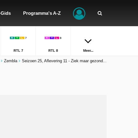
-Gids
Programma's A-Z
RTL 7
RTL 8
Meer...
Zembla
Seizoen 25, Aflevering 11 - Ziek maar gezond...