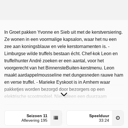
In Groet pakken Yvonne en Sieb uit met de kerstversiering.
Ze wonen in een voormalige kapsalon, waar het nu een
zee aan koningsblauw en vele kerstornamenten is. -
Limburgse wilde truffels bestaan écht. Chef-kok Leon en
truffelhunter André zoeken er een aantal, voor het
voorgerecht van het BinnensteBuiten-kerstmenu. Leon
maakt aardappelmousseline met dungesneden rauwe ham
en verse truffel. - Marieke Eyskoot is in Arnhem waar
pakketjes worden bezorgd door bezorgers op een
elektrische scootmobiel. Niet alleen een duurzaam
initiatief, het zorgt ook dat mensen voor wie werken niet
altijd vanzelfsprekend is, een plek vinden op de
Seizoen 11
Speelduur
arbeidsmarkt.
Aflevering 195
33:24