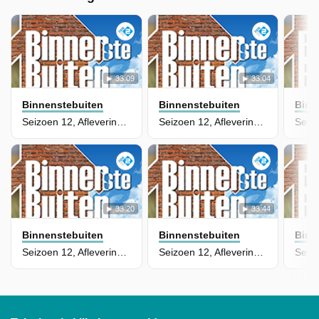
33:09
33:04
Binnenstebuiten
Binnenstebuiten
Binn
Seizoen 12, Aflevering 5
Seizoen 12, Aflevering 4
33:20
33:44
Binnenstebuiten
Binnenstebuiten
Binn
Seizoen 12, Aflevering 3
Seizoen 12, Aflevering 2