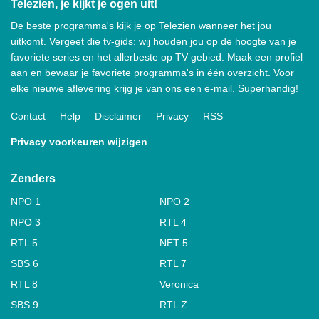
Telezien, je kijkt je ogen uit!
De beste programma's kijk je op Telezien wanneer het jou
uitkomt. Vergeet die tv-gids: wij houden jou op de hoogte van je
favoriete series en het allerbeste op TV gebied. Maak een profiel
aan en bewaar je favoriete programma's in één overzicht. Voor
elke nieuwe aflevering krijg je van ons een e-mail. Superhandig!
Contact
Help
Disclaimer
Privacy
RSS
Privacy voorkeuren wijzigen
Zenders
NPO 1
NPO 2
NPO 3
RTL 4
RTL 5
NET 5
SBS 6
RTL 7
RTL 8
Veronica
SBS 9
RTL Z