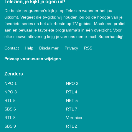
Telezien, je kijkt je ogen uit!
De beste programma's kijk je op Telezien wanneer het jou
uitkomt. Vergeet die tv-gids: wij houden jou op de hoogte van je
favoriete series en het allerbeste op TV gebied. Maak een profiel
aan en bewaar je favoriete programma's in één overzicht. Voor
elke nieuwe aflevering krijg je van ons een e-mail. Superhandig!
Contact
Help
Disclaimer
Privacy
RSS
Privacy voorkeuren wijzigen
Zenders
NPO 1
NPO 2
NPO 3
RTL 4
RTL 5
NET 5
SBS 6
RTL 7
RTL 8
Veronica
SBS 9
RTL Z