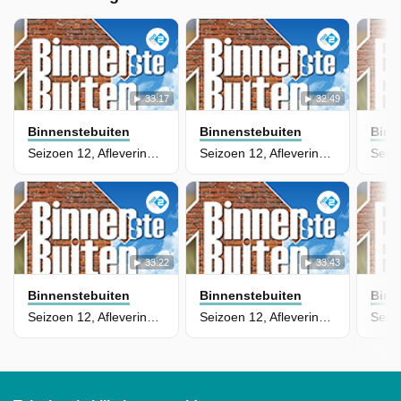
33:17
32:49
Binnenstebuiten
Binnenstebuiten
Binn
Seizoen 12, Aflevering 9
Seizoen 12, Aflevering 8
33:22
33:43
Binnenstebuiten
Binnenstebuiten
Binn
Seizoen 12, Aflevering 7
Seizoen 12, Aflevering 6