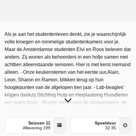
Als je aan het studentenleven denkt, zie je waarschijnlijk
volle kroegen en rommelige studentenkamers voor je.
Maar de Amsterdamse studenten Elvi en Roos beleven dat
anders. Zij wonen als beheerders in een hofje samen met
achttien alleenstaande senioren. Hier is met kerst niemand
alleen. - Onze keukensterren van het eerste uur,Alain,
Leon, Sharon en Ramon, blikken terug op hun
hoogtepunten van de afgelopen tien jaar. - Lab-beagles'
krijgen dankzij Stichting Hulp en Herplaatsing Huisdieren
een warm thuis. - Rogier vertelt over de phalaenopsis, de
orchidee die niet meer weg te denken is van de
vensterbank.
Seizoen 11
Speelduur
Aflevering 199
32:35
Binnenstebuiten is door NPO 2 uitgezonden op dinsdag 23