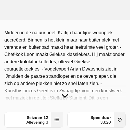
Midden in de natuur heeft Karlijn haar fijne woonplek
gecreëerd. Binnen is het klein maar haar buitenplek met
veranda en buitenbad maakt haar leefruimte veel groter. -
Chef-kok Leon maakt Griekse klassiekers. Hij maakt onder
andere kolokithokeftedes, oftewel Griekse
courgettekoekjes. - Vogelexpert Arjan Dwarshuis ziet in
IJmuiden de paarse strandloper en de oeverpieper, die
zich op andere plekken niet zo snel laten zien. -
Kunsthistoricus Geert is in Zwaagdijk voor een kunstwerk
met muziek in de titel: Stella by Starlight. Dit is een
verwijzing naar een nummer van Stan Getz, een lekker
jazzy nummer voor onderweg.
Seizoen 12
Speelduur
Aflevering 3
33:20
Binnenstebuiten is door NPO 2 uitgezonden op woensdag