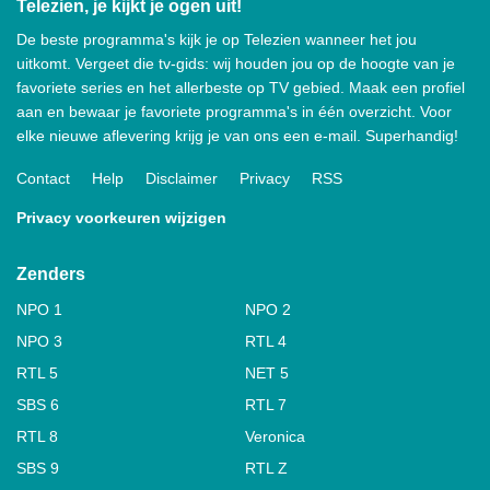
Telezien, je kijkt je ogen uit!
De beste programma's kijk je op Telezien wanneer het jou
uitkomt. Vergeet die tv-gids: wij houden jou op de hoogte van je
favoriete series en het allerbeste op TV gebied. Maak een profiel
aan en bewaar je favoriete programma's in één overzicht. Voor
elke nieuwe aflevering krijg je van ons een e-mail. Superhandig!
Contact
Help
Disclaimer
Privacy
RSS
Privacy voorkeuren wijzigen
Zenders
NPO 1
NPO 2
NPO 3
RTL 4
RTL 5
NET 5
SBS 6
RTL 7
RTL 8
Veronica
SBS 9
RTL Z