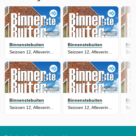
33:20
33:45
Binnenstebuiten
Binnenstebuiten
Binn
Seizoen 12, Aflevering 65
Seizoen 12, Aflevering 12
33:33
33:28
Binnenstebuiten
Binnenstebuiten
Binn
Seizoen 12, Aflevering 11
Seizoen 12, Aflevering 10