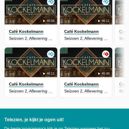
46:06
46:11
Café Kockelmann
Café Kockelmann
Café
Seizoen 2, Aflevering 41
Seizoen 2, Aflevering 40
46:11
45:49
Café Kockelmann
Café Kockelmann
Café
Seizoen 2, Aflevering 39
Seizoen 2, Aflevering 38
Telezien, je kijkt je ogen uit!
De beste programma's kijk je op Telezien wanneer het jou