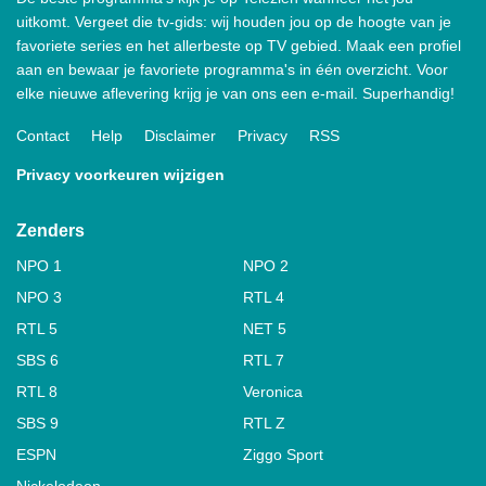
uitkomt. Vergeet die tv-gids: wij houden jou op de hoogte van je
favoriete series en het allerbeste op TV gebied. Maak een profiel
aan en bewaar je favoriete programma's in één overzicht. Voor
elke nieuwe aflevering krijg je van ons een e-mail. Superhandig!
Contact
Help
Disclaimer
Privacy
RSS
Privacy voorkeuren wijzigen
Zenders
NPO 1
NPO 2
NPO 3
RTL 4
RTL 5
NET 5
SBS 6
RTL 7
RTL 8
Veronica
SBS 9
RTL Z
ESPN
Ziggo Sport
Nickelodeon