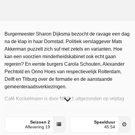
Burgemeester Sharon Dijksma bezocht de ravage een dag
na de klap in haar Domstad. Politiek verslaggever Mats
Akkerman puzzelt zich suf met zetels en varianten. Hoe
kan een voorzien minderheidskabinet ook echt gaan
regeren? En eerste burgers Carola Schouten, Alexander
Pechtold en Onno Hoes van respectievelijk Rotterdam,
Delft en Tilburg over de formatie en de aanstaande
gemeenteraadsverkiezingen.
Café Kockelmann is door NPO 1 uitgezonden op vrijdag
16 januari 2026 om 21:05 uur.
Seizoen 2
Speelduur
Aflevering 19
45:54