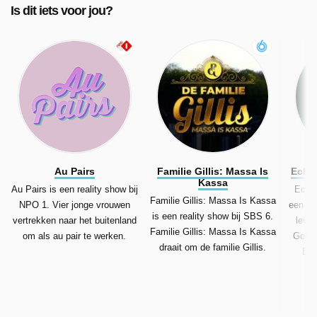
Is dit iets voor jou?
Au Pairs
Familie Gillis: Massa Is
Echt
Kassa
Au Pairs is een reality show bij
Echt
Familie Gillis: Massa Is Kassa
NPO 1. Vier jonge vrouwen
een rea
is een reality show bij SBS 6.
vertrekken naar het buitenland
leven
Familie Gillis: Massa Is Kassa
om als au pair te werken.
Gooi 
draait om de familie Gillis.
Bo,