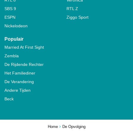
SBS 9
RTL Z
ESPN
Ziggo Sport
Nickelodeon
Populair
Married At First Sight
Zembla
De Rijdende Rechter
Het Familiediner
De Verandering
Andere Tijden
Beck
Home
De Opvolging