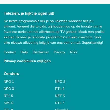
Telezien, je kijkt je ogen uit!
De beste programma's kijk je op Telezien wanneer het jou
uitkomt. Vergeet die tv-gids: wij houden jou op de hoogte van je
favoriete series en het allerbeste op TV gebied. Maak een profiel
aan en bewaar je favoriete programma's in één overzicht. Voor
elke nieuwe aflevering krijg je van ons een e-mail. Superhandig!
Contact
Help
Disclaimer
Privacy
RSS
Privacy voorkeuren wijzigen
Zenders
NPO 1
NPO 2
NPO 3
RTL 4
RTL 5
NET 5
SBS 6
RTL 7
RTL 8
Veronica